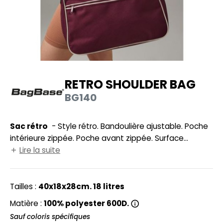
UILD YOUR BRAND
HASUBLE
HAUSSURES
LUBCLASS
HEMISE
RAGHOPPERS
OSTUME
RETRO SHOULDER BAG
NFANT
BG140
COLOGIE
PONGE
STEX
Sac rétro
- Style rétro. Bandoulière ajustable. Poche
N DE SERIE
intérieure zippée. Poche avant zippée. Surface
 SI ON L'APPELAIT FRANCIS
UTE VISIBILITE
d'impression : 34x13cm.
Lire la suite
XCD BY PROMODORO
ES MODULABLES
Tailles :
40x18x28cm. 18 litres
INGE DE MAISON
Matière :
100% polyester 600D.
INDEN HALES
ADE IN EUROPE
Sauf coloris spécifiques