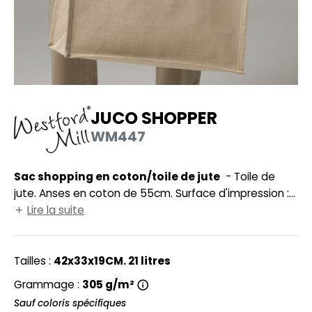
UILD YOUR BRAND
HASUBLE
HAUSSURES
LUBCLASS
HEMISE
RAGHOPPERS
OSTUME
JUCO SHOPPER
NFANT
WM447
COLOGIE
PONGE
STEX
Sac shopping en coton/toile de jute
- Toile de
N DE SERIE
jute. Anses en coton de 55cm. Surface d'impression :
 SI ON L'APPELAIT FRANCIS
UTE VISIBILITE
34x24cm.
Lire la suite
XCD BY PROMODORO
ES MODULABLES
Tailles :
42x33x19CM. 21 litres
INGE DE MAISON
Grammage :
305 g/m²
INDEN HALES
ADE IN EUROPE
Sauf coloris spécifiques