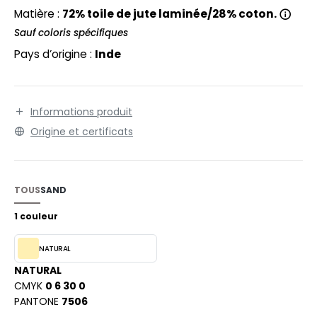
EXFIT
O LABEL / TEAR AWAY
Matière :
72% toile de jute laminée/28% coton.
RONT ROW
Sauf coloris spécifiques
ANTALONS
Pays d’origine :
Inde
RUIT OF THE LOOM
OLAIRE
RUIT OF THE LOOM VINTAGE
OLO
Informations produit
ULL
Origine et certificats
ILDAN
YJAMA
ECYCLÉ
TOUS
SAND
ENBURY
AC SHOPPING
1 couleur
EROCK
CHOOLWEAR
NATURAL
OFTSHELL
NATURAL
ACK&JONES
CMYK
0 6 30 0
OUS-VETEMENTS
PANTONE
7506
ACK&JONES - BLANKS