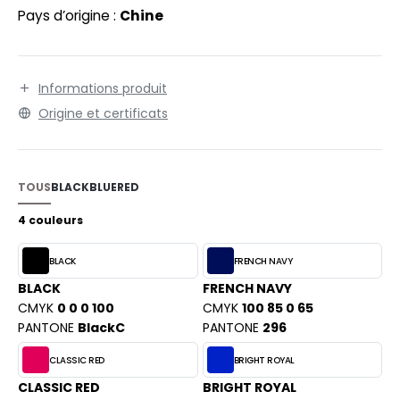
EXFIT
O LABEL / TEAR AWAY
Pays d’origine :
Chine
RONT ROW
ANTALONS
RUIT OF THE LOOM
OLAIRE
Informations produit
RUIT OF THE LOOM VINTAGE
Origine et certificats
OLO
ULL
ILDAN
YJAMA
TOUS
BLACK
BLUE
RED
4 couleurs
ECYCLÉ
ENBURY
AC SHOPPING
BLACK
FRENCH NAVY
EROCK
BLACK
FRENCH NAVY
CHOOLWEAR
CMYK
0 0 0 100
CMYK
100 85 0 65
PANTONE
BlackC
PANTONE
296
OFTSHELL
ACK&JONES
CLASSIC RED
BRIGHT ROYAL
OUS-VETEMENTS
CLASSIC RED
BRIGHT ROYAL
ACK&JONES - BLANKS