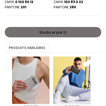
PORT
CMYK
0 100 60 12
CMYK
100 83 0 22
HK
PANTONE
201
PANTONE
280
WEAT-SHIRT
UST COOL
BLIER
UST HOODS
EE-SHIRT
Stocks et prix
ST T'S
ENUE PROFESSIONNELLE
PRODUITS SIMILAIRES
ESTE - BLOUSON
ARLOWSKY
ORKWEAR
ORNTEX
BEL SERIE
ARKWOOD