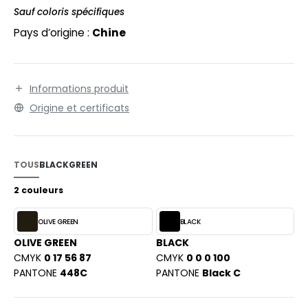
EXFIT
interieure. Bandoulière amovible ajustable. Peut se
O LABEL / TEAR AWAY
Sauf coloris spécifiques
porter à la main ou à l'épaule.
RONT ROW
Pays d’origine :
Chine
ANTALONS
RUIT OF THE LOOM
OLAIRE
RUIT OF THE LOOM VINTAGE
Informations produit
OLO
Origine et certificats
ULL
ILDAN
YJAMA
TOUS
BLACK
GREEN
ECYCLÉ
ENBURY
2 couleurs
AC SHOPPING
EROCK
OLIVE GREEN
BLACK
CHOOLWEAR
OLIVE GREEN
BLACK
OFTSHELL
CMYK
0 17 56 87
CMYK
0 0 0 100
ACK&JONES
PANTONE
448C
PANTONE
Black C
OUS-VETEMENTS
ACK&JONES - BLANKS