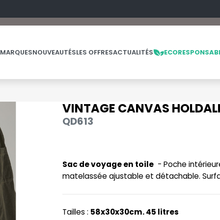
 MARQUES
NOUVEAUTÉS
LES OFFRES
ACTUALITÉS
ECORESPONSAB
VINTAGE CANVAS HOLDAL
NOS PRODUITS
LES MARQUES
LES OFFRES
QD613
MADE IN EUROPE
MACRON
OFFRES FIN DE SÉRIE
ES
THE LOOM
NO LABEL / TEAR AWAY
MANTIS
THE LOOM VINTAGE
Sac de voyage en toile
- Poche intérieur
PANTALONS
MUMBLES
matelassée ajustable et détachable. Surfa
POLAIRE
N
POLO
NEUTRAL
Tailles :
58x30x30cm. 45 litres
PULL
NEW GEN
E