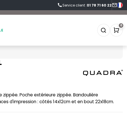
Service client :
01 78 71 60 22
0
LE
L
SOFTSHELL
SF CLOTHING
SOUS-VETEMENTS
SO DENIM
e zippée. Poche extérieure zippée. Bandoulière
SPORT
SPIRO
ces d'impression : côtés 14x12cm et en bout 22x18cm.
SWEAT-SHIRT
SPLASHMACS
TABLIER
STARWORLD
TEE-SHIRT
STEDMAN