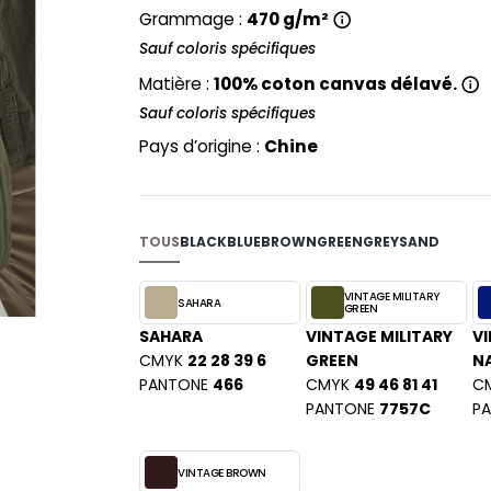
PYJAMA
NEW MORNING STUDIOS
Grammage :
470 g/m²
BILITE
RECYCLÉ
Sauf coloris spécifiques
ABLES
P
SAC SHOPPING
MAISON
Matière :
100% coton canvas délavé.
PAREDES SEGURIDAD
ES
SCHOOLWEAR
Sauf coloris spécifiques
PARKS
S - BLANKS
Pays d’origine :
PEN DUICK
Chine
PROMODORO
L
Q
DS
QUADRA
TOUS
BLACK
BLUE
BROWN
GREEN
GREY
SAND
R
VINTAGE MILITARY
SAHARA
REGATTA
GREEN
KY
SAHARA
VINTAGE MILITARY
V
RESULT
CMYK
22 28 39 6
GREEN
N
RICA LEWIS
PANTONE
466
CMYK
49 46 81 41
C
RUSSELL ATHLETIC®
PANTONE
7757C
P
E
RUSSELL ATHLETIC® COLLECTI
D
S
VINTAGE BROWN