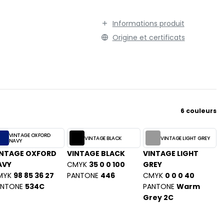
TENUE PROFESSIONNELLE
STORMTECH
VESTE - BLOUSON
Informations produit
T
WORKWEAR
Origine et certificats
TEE JAYS
THE ONE TOWELLING
TIGER
TOMBO
TOWEL CITY
V
6 couleurs
VELILLA
VINTAGE OXFORD
VINTAGE BLACK
VINTAGE LIGHT GREY
VESTI
NAVY
INTAGE OXFORD
VINTAGE BLACK
VINTAGE LIGHT
W
AVY
CMYK
35 0 0 100
GREY
WESTFORD MILL
MYK
98 85 36 27
PANTONE
446
CMYK
0 0 0 40
Y
ANTONE
534C
PANTONE
Warm
ON
Grey 2C
YOKO