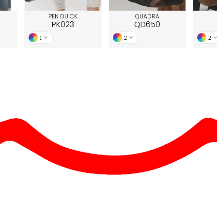
PEN DUICK
QUADRA
PK023
QD650
1
2
2