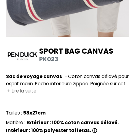
UILD YOUR BRAND
HASUBLE
HAUSSURES
LUBCLASS
HEMISE
RAGHOPPERS
OSTUME
SPORT BAG CANVAS
NFANT
PK023
COLOGIE
PONGE
STEX
Sac de voyage canvas
- Coton canvas délavé pour
N DE SERIE
esprit marin. Poche intérieure zippée. Poignée sur côté
 SI ON L'APPELAIT FRANCIS
UTE VISIBILITE
pour être porté à la main. Peut être porté à l'épaule
Lire la suite
ou à la main. Existe avec écussons Pen Duick ref.
XCD BY PROMODORO
ES MODULABLES
PK033 page 408.
Tailles :
58x27cm
INGE DE MAISON
Matière :
Extérieur : 100% coton canvas délavé.
INDEN HALES
ADE IN EUROPE
Intérieur : 100% polyester taffetas.