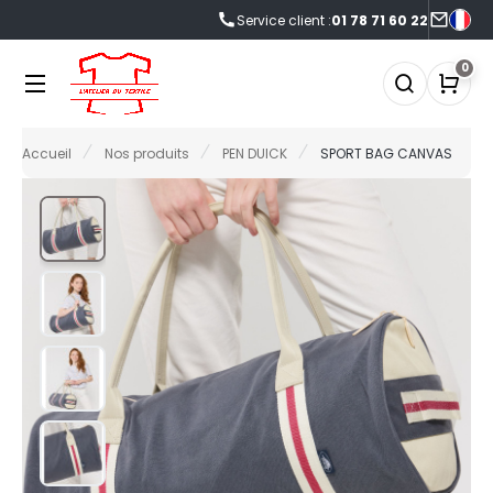
Service client :
01 78 71 60 22
NOS PRODUITS
LES MARQUES
LES OFFRES
0
0°C
FFRES DU MOMENT
Accueil
Nos produits
PEN DUICK
SPORT BAG CANVAS
NOS PRODUITS
RMOR LUX
CCESSOIRES
FRES FIN DE SÉRIE
TLANTIS HEADWEAR
CCESSOIRES HIVER
LES MARQUES
AGAGERIE
NOUVEAUTÉS
&C
IO
ABYBUGZ
LACK&MATCH
LES OFFRES
AG BASE
ODYWARMER
ACTUALITÉS
EECHFIELD
ONNET
ELLA+CANVAS
ASQUETTE
ECORESPONSABLE