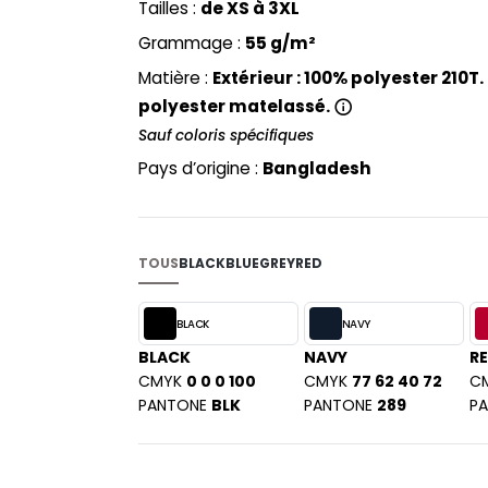
Tailles :
de XS à 3XL
PYJAMA
NEW MORNING STUDIOS
BILITE
Grammage :
55 g/m²
RECYCLÉ
ABLES
P
SAC SHOPPING
Matière :
Extérieur : 100% polyester 210T. 
MAISON
PAREDES SEGURIDAD
ES
SCHOOLWEAR
polyester matelassé.
PARKS
S - BLANKS
Sauf coloris spécifiques
PEN DUICK
Pays d’origine :
Bangladesh
PROMODORO
L
Q
DS
QUADRA
TOUS
BLACK
BLUE
GREY
RED
R
REGATTA
KY
BLACK
NAVY
RESULT
BLACK
NAVY
R
RICA LEWIS
CMYK
0 0 0 100
CMYK
77 62 40 72
C
RUSSELL ATHLETIC®
PANTONE
BLK
PANTONE
289
P
E
RUSSELL ATHLETIC® COLLECTI
D
S