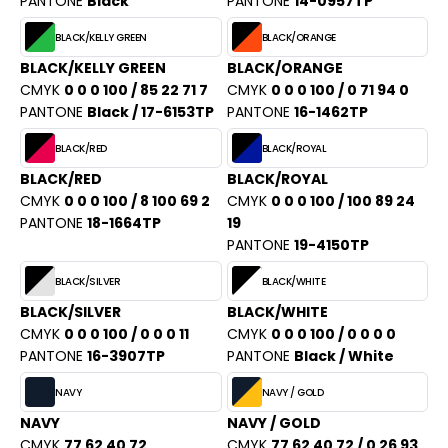
PANTONE
Black
PANTONE
14-0957TP
PORT
HK
BLACK/KELLY GREEN
BLACK/ORANGE
WEAT-SHIRT
UST COOL
BLACK/KELLY GREEN
BLACK/ORANGE
BLIER
CMYK
0 0 0 100 / 85 22 71 7
CMYK
0 0 0 100 / 0 71 94 0
UST HOODS
PANTONE
Black / 17-6153TP
PANTONE
16-1462TP
EE-SHIRT
ST T'S
BLACK/RED
BLACK/ROYAL
ENUE PROFESSIONNELLE
BLACK/RED
BLACK/ROYAL
CMYK
0 0 0 100 / 8 100 69 2
CMYK
0 0 0 100 / 100 89 24
ESTE - BLOUSON
PANTONE
18-1664TP
19
ARLOWSKY
ORKWEAR
PANTONE
19-4150TP
ORNTEX
BLACK/SILVER
BLACK/WHITE
BLACK/SILVER
BLACK/WHITE
CMYK
0 0 0 100 / 0 0 0 11
CMYK
0 0 0 100 / 0 0 0 0
BEL SERIE
PANTONE
16-3907TP
PANTONE
Black / White
ARKWOOD
NAVY
NAVY / GOLD
NAVY
NAVY / GOLD
CMYK
77 62 40 72
CMYK
77 62 40 72 / 0 26 93