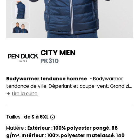
UILD YOUR BRAND
HASUBLE
HAUSSURES
LUBCLASS
HEMISE
RAGHOPPERS
OSTUME
CITY MEN
NFANT
PK310
COLOGIE
PONGE
STEX
Bodywarmer tendance homme
- Bodywarmer
N DE SERIE
tendance de ville. Déperlant et coupe-vent. Grand zip
 SI ON L'APPELAIT FRANCIS
UTE VISIBILITE
avec une poche intérieure gauche pour marquage.
Lire la suite
Possibilité de ranger totalement le bodywarmer dans
XCD BY PROMODORO
ES MODULABLES
la poche intérieure droite fermeture Velcro®. Cordon
de serrage à la taille. Ourlets aux emmanchures. 2
Tailles :
de S à 6XL
INGE DE MAISON
poches latérales zippées avec rabat. Hauteur entre
INDEN HALES
Matière :
Extérieur : 100% polyester pongé. 68
ADE IN EUROPE
les coutures 6,5 cm.
g/m². Intérieur : 100% polyester matelassé. 140