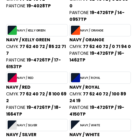
ACRON
PANTONE
19-4028TP
0
PANTONE
19-4726TP / 14-
ANTIS
0957TP
UMBLES
NAVY / KELLY GREEN
NAVY / ORANGE
NAVY / KELLY GREEN
NAVY / ORANGE
CMYK
77 62 40 72 / 85 22 71
CMYK
77 62 40 72 / 0 71 94 0
EUTRAL
7
PANTONE
19-4726TP / 16-
PANTONE
19-4726TP / 17-
1462TP
EW GEN
6153TP
EW MORNING STUDIOS
NAVY / RED
NAVY / ROYAL
NAVY / RED
NAVY / ROYAL
CMYK
77 62 40 72 / 8 100 69
CMYK
77 62 40 72 / 100 89
AREDES SEGURIDAD
2
24 19
PANTONE
19-4726TP / 18-
PANTONE
19-4726TP / 19-
ARKS
1664TP
4150TP
EN DUICK
NAVY / SILVER
NAVY / WHITE
NAVY / SILVER
NAVY / WHITE