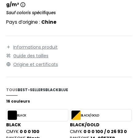
EXFIT
O LABEL / TEAR AWAY
g/m²
RONT ROW
Sauf coloris spécifiques
ANTALONS
Pays d’origine :
Chine
RUIT OF THE LOOM
OLAIRE
RUIT OF THE LOOM VINTAGE
OLO
Informations produit
ULL
Guide des tailles
ILDAN
Origine et certificats
YJAMA
ECYCLÉ
ENBURY
AC SHOPPING
TOUS
BEST-SELLERS
BLACK
BLUE
EROCK
16 couleurs
CHOOLWEAR
OFTSHELL
BLACK
BLACK/GOLD
ACK&JONES
BLACK
BLACK/GOLD
OUS-VETEMENTS
CMYK
0 0 0 100
CMYK
0 0 0 100 / 0 26 93 0
ACK&JONES - BLANKS