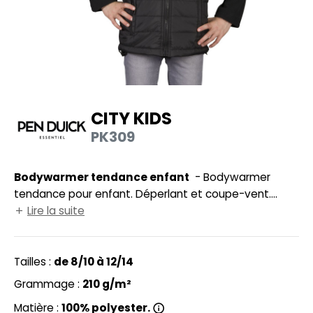
UILD YOUR BRAND
HASUBLE
HAUSSURES
LUBCLASS
HEMISE
RAGHOPPERS
OSTUME
CITY KIDS
NFANT
PK309
COLOGIE
PONGE
STEX
Bodywarmer tendance enfant
- Bodywarmer
N DE SERIE
tendance pour enfant. Déperlant et coupe-vent.
 SI ON L'APPELAIT FRANCIS
UTE VISIBILITE
Poches latérales zippées avec rabat. Se range
Lire la suite
entièrement dans la poche intérieure droite. Tire-zip
XCD BY PROMODORO
ES MODULABLES
d'origine de couleur noire.
Tailles :
de 8/10 à 12/14
INGE DE MAISON
Grammage :
210 g/m²
INDEN HALES
ADE IN EUROPE
Matière :
100% polyester.