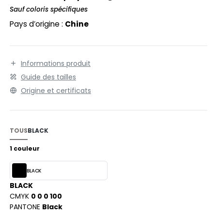
EXFIT
O LABEL / TEAR AWAY
Sauf coloris spécifiques
RONT ROW
Pays d’origine :
Chine
ANTALONS
RUIT OF THE LOOM
OLAIRE
RUIT OF THE LOOM VINTAGE
OLO
Informations produit
Guide des tailles
ULL
Origine et certificats
ILDAN
YJAMA
ECYCLÉ
TOUS
BLACK
ENBURY
AC SHOPPING
1 couleur
EROCK
CHOOLWEAR
BLACK
OFTSHELL
BLACK
ACK&JONES
CMYK
0 0 0 100
OUS-VETEMENTS
PANTONE
Black
ACK&JONES - BLANKS