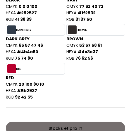
BLACK
NAVY
PORT
CMYK
0 0 0 100
CMYK
77 62 40 72
HK
WEAT-SHIRT
HEXA
#292527
HEXA
#1f2532
RGB
41 38 39
RGB
31 37 50
UST COOL
BLIER
DARK GREY
BROWN
UST HOODS
EE-SHIRT
DARK GREY
BROWN
ST T'S
CMYK
65 57 47 46
CMYK
53 57 58 61
ENUE PROFESSIONNELLE
HEXA
#4b4a50
HEXA
#4c3e37
RGB
75 74 80
RGB
76 62 56
ESTE - BLOUSON
ARLOWSKY
RED
ORKWEAR
ORNTEX
RED
CMYK
20 100 80 10
HEXA
#5b2937
RGB
92 42 55
BEL SERIE
ARKWOOD
Stocks et prix