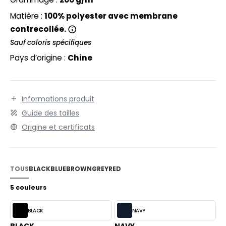
EXFIT
O LABEL / TEAR AWAY
Emmanchures resserrées et élastiquées pour
Matière :
100% polyester avec membrane
protection contre le froid.
RONT ROW
ANTALONS
contrecollée.
RUIT OF THE LOOM
Sauf coloris spécifiques
OLAIRE
Pays d’origine :
Chine
RUIT OF THE LOOM VINTAGE
OLO
ULL
Informations produit
ILDAN
YJAMA
Guide des tailles
ECYCLÉ
Origine et certificats
ENBURY
AC SHOPPING
EROCK
CHOOLWEAR
TOUS
BLACK
BLUE
BROWN
GREY
RED
OFTSHELL
5 couleurs
ACK&JONES
OUS-VETEMENTS
BLACK
NAVY
ACK&JONES - BLANKS