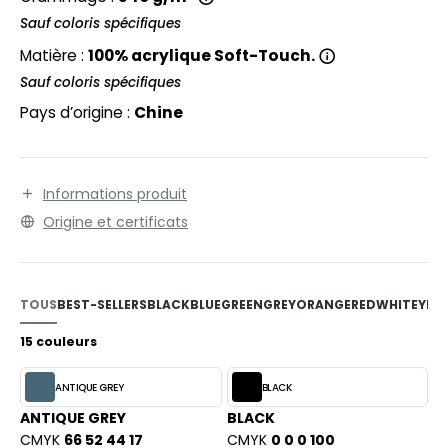
EXFIT
O LABEL / TEAR AWAY
Sauf coloris spécifiques
RONT ROW
ANTALONS
Matière :
100% acrylique Soft-Touch.
RUIT OF THE LOOM
Sauf coloris spécifiques
OLAIRE
Pays d’origine :
Chine
RUIT OF THE LOOM VINTAGE
OLO
ULL
Informations produit
ILDAN
YJAMA
Origine et certificats
ECYCLÉ
ENBURY
AC SHOPPING
TOUS
BEST-SELLERS
BLACK
BLUE
GREEN
GREY
ORANGE
RED
WHITE
YEL
EROCK
CHOOLWEAR
15 couleurs
OFTSHELL
ANTIQUE GREY
BLACK
ACK&JONES
OUS-VETEMENTS
ANTIQUE GREY
BLACK
ACK&JONES - BLANKS
CMYK
66 52 44 17
CMYK
0 0 0 100