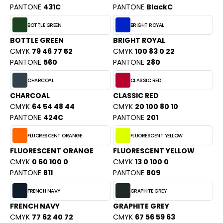
PORT
PANTONE
431C
PANTONE
BlackC
HK
WEAT-SHIRT
BOTTLE GREEN
BRIGHT ROYAL
UST COOL
BOTTLE GREEN
BRIGHT ROYAL
BLIER
CMYK
79 46 77 52
CMYK
100 83 0 22
UST HOODS
EE-SHIRT
PANTONE
560
PANTONE
280
ST T'S
ENUE PROFESSIONNELLE
CHARCOAL
CLASSIC RED
CHARCOAL
CLASSIC RED
ESTE - BLOUSON
CMYK
64 54 48 44
CMYK
20 100 80 10
ARLOWSKY
PANTONE
424C
PANTONE
201
ORKWEAR
ORNTEX
FLUORESCENT ORANGE
FLUORESCENT YELLOW
FLUORESCENT ORANGE
FLUORESCENT YELLOW
CMYK
0 60 100 0
CMYK
13 0 100 0
BEL SERIE
PANTONE
811
PANTONE
809
ARKWOOD
FRENCH NAVY
GRAPHITE GREY
FRENCH NAVY
GRAPHITE GREY
CMYK
77 62 40 72
CMYK
67 56 59 63