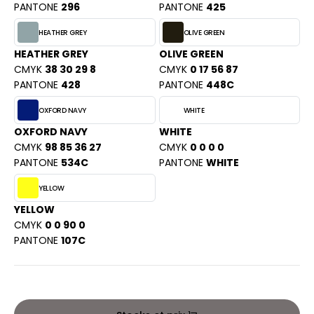
PANTONE
296
PANTONE
425
ACRON
HEATHER GREY
OLIVE GREEN
ANTIS
HEATHER GREY
OLIVE GREEN
UMBLES
CMYK
38 30 29 8
CMYK
0 17 56 87
PANTONE
428
PANTONE
448C
OXFORD NAVY
WHITE
EUTRAL
OXFORD NAVY
WHITE
CMYK
98 85 36 27
CMYK
0 0 0 0
EW GEN
PANTONE
534C
PANTONE
WHITE
EW MORNING STUDIOS
YELLOW
YELLOW
CMYK
0 0 90 0
AREDES SEGURIDAD
PANTONE
107C
ARKS
EN DUICK