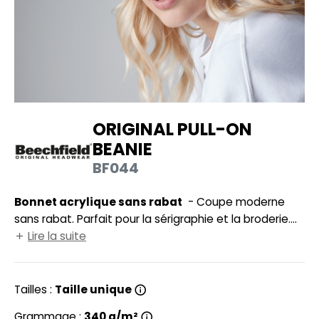
UILD YOUR BRAND
HASUBLE
HAUSSURES
LUBCLASS
HEMISE
RAGHOPPERS
OSTUME
ORIGINAL PULL-ON
NFANT
BEANIE
COLOGIE
PONGE
BF044
STEX
N DE SERIE
Bonnet acrylique sans rabat
- Coupe moderne
 SI ON L'APPELAIT FRANCIS
UTE VISIBILITE
sans rabat. Parfait pour la sérigraphie et la broderie.
XCD BY PROMODORO
Doublé. Modèle à enfiler.
Lire la suite
ES MODULABLES
INGE DE MAISON
Tailles :
Taille unique
INDEN HALES
ADE IN EUROPE
Grammage :
340 g/m²