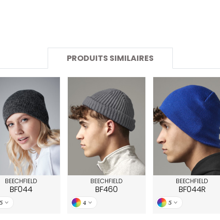
SANS ETIQUETTE
PRODUITS SIMILAIRES
BEECHFIELD
BEECHFIELD
BEECHFIELD
BF044
BF460
BF044R
5
4
5