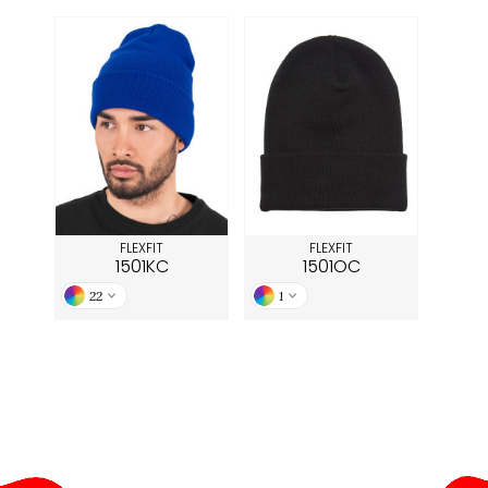
FLEXFIT
FLEXFIT
1501KC
1501OC
22
1