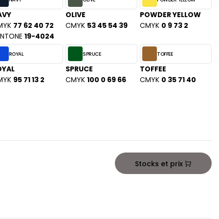
AVY
OLIVE
POWDER YELLOW
MYK
77 62 40 72
CMYK
53 45 54 39
CMYK
0 9 73 2
ANTONE
19-4024
ROYAL
SPRUCE
TOFFEE
OYAL
SPRUCE
TOFFEE
MYK
95 71 13 2
CMYK
100 0 69 66
CMYK
0 35 71 40
Stocks et prix