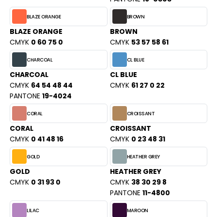
PORT
HK
BLAZE ORANGE
BROWN
WEAT-SHIRT
BLAZE ORANGE
BROWN
UST COOL
BLIER
CMYK
0 60 75 0
CMYK
53 57 58 61
UST HOODS
EE-SHIRT
CHARCOAL
CL BLUE
ST T'S
CHARCOAL
CL BLUE
ENUE PROFESSIONNELLE
CMYK
64 54 48 44
CMYK
61 27 0 22
PANTONE
19-4024
ESTE - BLOUSON
ARLOWSKY
CORAL
CROISSANT
ORKWEAR
ORNTEX
CORAL
CROISSANT
CMYK
0 41 48 16
CMYK
0 23 48 31
GOLD
HEATHER GREY
BEL SERIE
GOLD
HEATHER GREY
CMYK
0 31 93 0
CMYK
38 30 29 8
ARKWOOD
PANTONE
11-4800
LILAC
MAROON