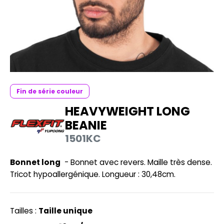
UILD YOUR BRAND
HASUBLE
HAUSSURES
LUBCLASS
HEMISE
RAGHOPPERS
OSTUME
NFANT
Fin de série couleur
COLOGIE
HEAVYWEIGHT LONG
PONGE
BEANIE
STEX
N DE SERIE
1501KC
 SI ON L'APPELAIT FRANCIS
UTE VISIBILITE
Bonnet long
- Bonnet avec revers. Maille très dense.
XCD BY PROMODORO
ES MODULABLES
Tricot hypoallergénique. Longueur : 30,48cm.
INGE DE MAISON
INDEN HALES
ADE IN EUROPE
Tailles :
Taille unique