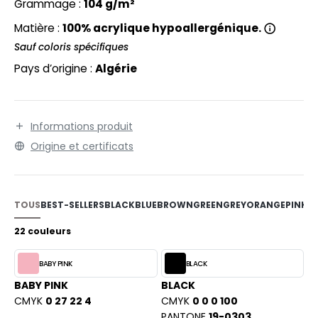
EXFIT
Grammage :
104 g/m²
O LABEL / TEAR AWAY
Matière :
100% acrylique hypoallergénique.
RONT ROW
ANTALONS
Sauf coloris spécifiques
RUIT OF THE LOOM
OLAIRE
Pays d’origine :
Algérie
RUIT OF THE LOOM VINTAGE
OLO
ULL
Informations produit
ILDAN
Origine et certificats
YJAMA
ECYCLÉ
ENBURY
TOUS
BEST-SELLERS
BLACK
BLUE
BROWN
GREEN
GREY
ORANGE
PINK
P
AC SHOPPING
EROCK
22 couleurs
CHOOLWEAR
OFTSHELL
BABY PINK
BLACK
ACK&JONES
BABY PINK
BLACK
OUS-VETEMENTS
CMYK
0 27 22 4
CMYK
0 0 0 100
ACK&JONES - BLANKS
PANTONE
19-0303