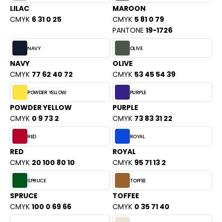
ACRON
LILAC
MAROON
CMYK
6 31 0 25
CMYK
5 81 0 79
ANTIS
PANTONE
19-1726
UMBLES
NAVY
OLIVE
NAVY
OLIVE
CMYK
77 62 40 72
CMYK
53 45 54 39
EUTRAL
POWDER YELLOW
PURPLE
EW GEN
POWDER YELLOW
PURPLE
CMYK
0 9 73 2
CMYK
73 83 31 22
EW MORNING STUDIOS
RED
ROYAL
RED
ROYAL
CMYK
20 100 80 10
CMYK
95 71 13 2
AREDES SEGURIDAD
SPRUCE
TOFFEE
ARKS
SPRUCE
TOFFEE
EN DUICK
CMYK
100 0 69 66
CMYK
0 35 71 40