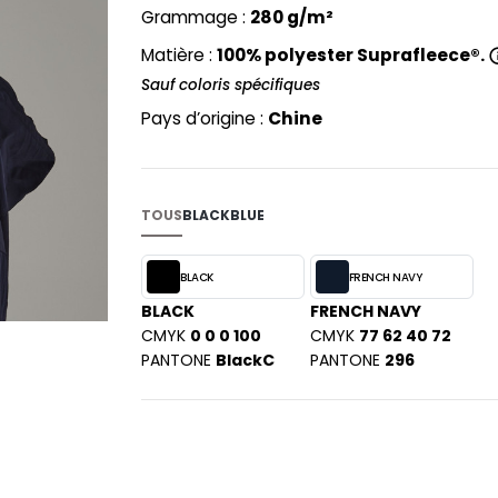
PYJAMA
Grammage :
280 g/m²
NEW MORNING STUDIOS
BILITE
RECYCLÉ
ABLES
P
Matière :
100% polyester Suprafleece®.
SAC SHOPPING
MAISON
Sauf coloris spécifiques
PAREDES SEGURIDAD
ES
SCHOOLWEAR
PARKS
Pays d’origine :
Chine
S - BLANKS
PEN DUICK
PROMODORO
L
Q
TOUS
BLACK
BLUE
DS
QUADRA
R
BLACK
FRENCH NAVY
BLACK
FRENCH NAVY
REGATTA
KY
CMYK
0 0 0 100
CMYK
77 62 40 72
RESULT
PANTONE
BlackC
PANTONE
296
RICA LEWIS
RUSSELL ATHLETIC®
E
RUSSELL ATHLETIC® COLLECTI
D
S