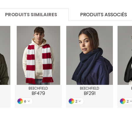
SANS ETIQUETTE
PRODUITS SIMILAIRES
PRODUITS ASSOCIÉS
BEECHFIELD
BEECHFIELD
BF479
BF291
6
2
2