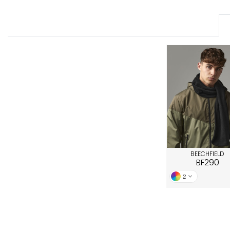
FRONT ROW
BEECHFIELD
BF290
2