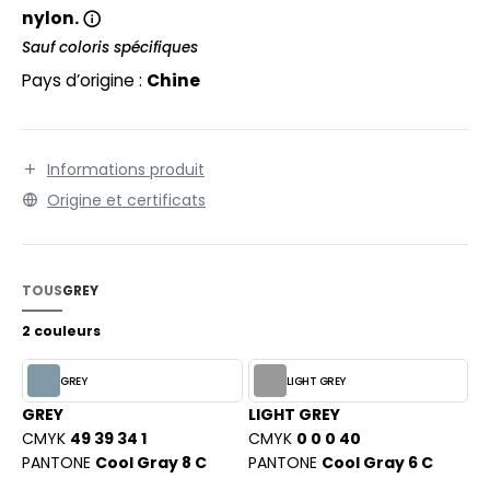
EXFIT
O LABEL / TEAR AWAY
nylon.
RONT ROW
Sauf coloris spécifiques
ANTALONS
Pays d’origine :
Chine
RUIT OF THE LOOM
OLAIRE
RUIT OF THE LOOM VINTAGE
OLO
Informations produit
ULL
Origine et certificats
ILDAN
YJAMA
ECYCLÉ
TOUS
GREY
ENBURY
AC SHOPPING
2 couleurs
EROCK
CHOOLWEAR
GREY
LIGHT GREY
OFTSHELL
GREY
LIGHT GREY
ACK&JONES
CMYK
49 39 34 1
CMYK
0 0 0 40
OUS-VETEMENTS
PANTONE
Cool Gray 8 C
PANTONE
Cool Gray 6 C
ACK&JONES - BLANKS