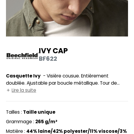
UILD YOUR BRAND
HASUBLE
HAUSSURES
LUBCLASS
HEMISE
RAGHOPPERS
OSTUME
IVY CAP
NFANT
BF622
COLOGIE
PONGE
STEX
Casquette Ivy
- Visière cousue. Entièrement
N DE SERIE
doublée. Ajustable par boucle métallique. Tour de
 SI ON L'APPELAIT FRANCIS
UTE VISIBILITE
tête : 58cm. Visière en polyéthylène recyclé, un
Lire la suite
matériau résistant, léger et flexible.
XCD BY PROMODORO
ES MODULABLES
Tailles :
Taille unique
INGE DE MAISON
Grammage :
265 g/m²
INDEN HALES
ADE IN EUROPE
Matière :
44% laine/42% polyester/11% viscose/3%