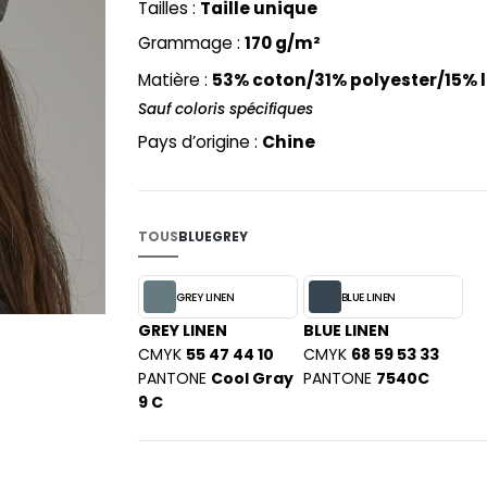
Tailles :
Taille unique
PYJAMA
NEW MORNING STUDIOS
BILITE
Grammage :
170 g/m²
RECYCLÉ
ABLES
P
SAC SHOPPING
Matière :
53% coton/31% polyester/15% l
MAISON
PAREDES SEGURIDAD
ES
SCHOOLWEAR
Sauf coloris spécifiques
PARKS
S - BLANKS
Pays d’origine :
Chine
PEN DUICK
PROMODORO
L
Q
DS
TOUS
BLUE
GREY
QUADRA
R
GREY LINEN
BLUE LINEN
REGATTA
KY
GREY LINEN
BLUE LINEN
RESULT
CMYK
55 47 44 10
CMYK
68 59 53 33
RICA LEWIS
PANTONE
Cool Gray
PANTONE
7540C
RUSSELL ATHLETIC®
9 C
E
RUSSELL ATHLETIC® COLLECTI
D
S