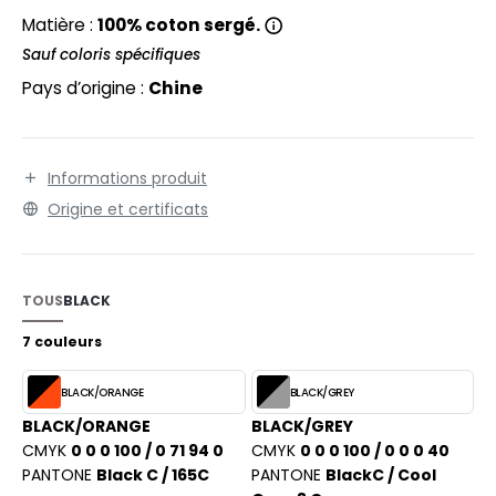
EXFIT
O LABEL / TEAR AWAY
Matière :
100% coton sergé.
RONT ROW
Sauf coloris spécifiques
ANTALONS
Pays d’origine :
Chine
RUIT OF THE LOOM
OLAIRE
RUIT OF THE LOOM VINTAGE
OLO
Informations produit
ULL
Origine et certificats
ILDAN
YJAMA
ECYCLÉ
TOUS
BLACK
ENBURY
AC SHOPPING
7 couleurs
EROCK
CHOOLWEAR
BLACK/ORANGE
BLACK/GREY
OFTSHELL
BLACK/ORANGE
BLACK/GREY
ACK&JONES
CMYK
0 0 0 100 / 0 71 94 0
CMYK
0 0 0 100 / 0 0 0 40
OUS-VETEMENTS
PANTONE
Black C / 165C
PANTONE
BlackC / Cool
ACK&JONES - BLANKS