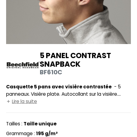
UILD YOUR BRAND
HASUBLE
HAUSSURES
LUBCLASS
HEMISE
RAGHOPPERS
OSTUME
5 PANEL CONTRAST
NFANT
SNAPBACK
COLOGIE
PONGE
BF610C
STEX
N DE SERIE
Casquette 5 pans avec visière contrastée
- 5
 SI ON L'APPELAIT FRANCIS
UTE VISIBILITE
panneaux. Visière plate. Autocollant sur la visière.
XCD BY PROMODORO
Détails contrastés. Ajustable par picots. Tour de tête :
Lire la suite
ES MODULABLES
59cm. Visière en polyéthylène recyclé, un matériau
INGE DE MAISON
résistant, léger et flexible.
Tailles :
Taille unique
INDEN HALES
ADE IN EUROPE
Grammage :
195 g/m²