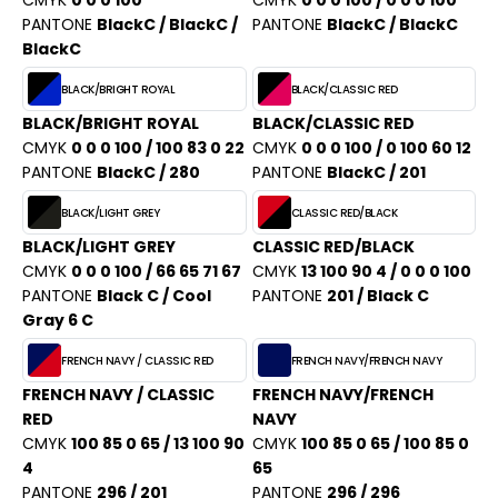
CMYK
0 0 0 100
CMYK
0 0 0 100 / 0 0 0 100
PORT
PANTONE
BlackC / BlackC /
PANTONE
BlackC / BlackC
HK
WEAT-SHIRT
BlackC
UST COOL
BLACK/BRIGHT ROYAL
BLACK/CLASSIC RED
BLIER
UST HOODS
BLACK/BRIGHT ROYAL
BLACK/CLASSIC RED
EE-SHIRT
CMYK
0 0 0 100 / 100 83 0 22
CMYK
0 0 0 100 / 0 100 60 12
ST T'S
PANTONE
BlackC / 280
PANTONE
BlackC / 201
ENUE PROFESSIONNELLE
BLACK/LIGHT GREY
CLASSIC RED/BLACK
ESTE - BLOUSON
BLACK/LIGHT GREY
CLASSIC RED/BLACK
ARLOWSKY
ORKWEAR
CMYK
0 0 0 100 / 66 65 71 67
CMYK
13 100 90 4 / 0 0 0 100
ORNTEX
PANTONE
Black C / Cool
PANTONE
201 / Black C
Gray 6 C
FRENCH NAVY / CLASSIC RED
FRENCH NAVY/FRENCH NAVY
BEL SERIE
FRENCH NAVY / CLASSIC
FRENCH NAVY/FRENCH
RED
NAVY
ARKWOOD
CMYK
100 85 0 65 / 13 100 90
CMYK
100 85 0 65 / 100 85 0
4
65
PANTONE
296 / 201
PANTONE
296 / 296