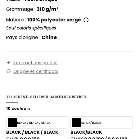
EXFIT
O LABEL / TEAR AWAY
Grammage :
310 g/m²
RONT ROW
ANTALONS
Matière :
100% polyester sergé.
RUIT OF THE LOOM
OLAIRE
Sauf coloris spécifiques
Pays d’origine :
Chine
RUIT OF THE LOOM VINTAGE
OLO
ULL
ILDAN
Informations produit
YJAMA
Origine et certificats
ECYCLÉ
ENBURY
AC SHOPPING
TOUS
BEST-SELLERS
BLACK
BLUE
GREY
RED
EROCK
CHOOLWEAR
10 couleurs
OFTSHELL
ACK&JONES
BLACK / BLACK / BLACK
BLACK/BLACK
OUS-VETEMENTS
BLACK / BLACK / BLACK
BLACK/BLACK
ACK&JONES - BLANKS