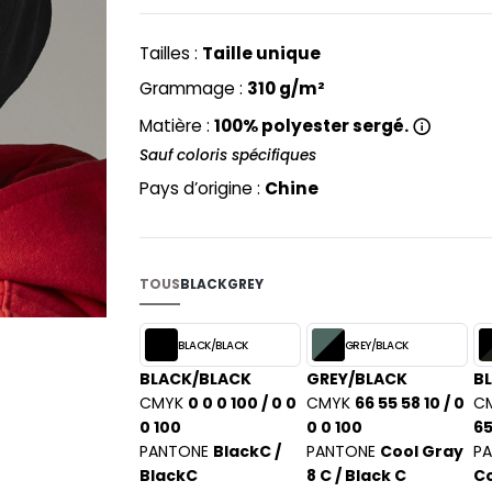
PYJAMA
NEW MORNING STUDIOS
BILITE
RECYCLÉ
ABLES
P
Tailles :
Taille unique
SAC SHOPPING
MAISON
PAREDES SEGURIDAD
Grammage :
310 g/m²
ES
SCHOOLWEAR
PARKS
Matière :
100% polyester sergé.
S - BLANKS
PEN DUICK
Sauf coloris spécifiques
PROMODORO
L
Pays d’origine :
Chine
Q
DS
QUADRA
R
TOUS
BLACK
GREY
REGATTA
KY
RESULT
BLACK/BLACK
GREY/BLACK
RICA LEWIS
BLACK/BLACK
GREY/BLACK
B
RUSSELL ATHLETIC®
CMYK
0 0 0 100 / 0 0
CMYK
66 55 58 10 / 0
C
E
0 100
0 0 100
65
RUSSELL ATHLETIC® COLLECTI
D
PANTONE
BlackC /
PANTONE
Cool Gray
P
S
BlackC
8 C / Black C
Co