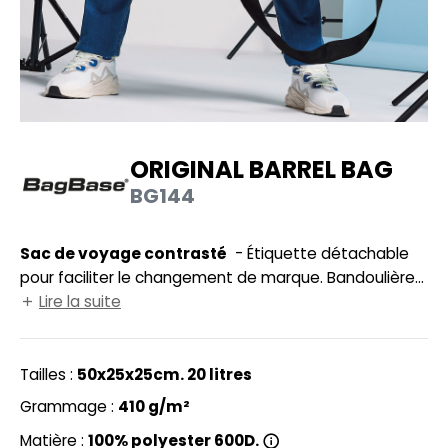
UILD YOUR BRAND
HASUBLE
HAUSSURES
LUBCLASS
HEMISE
RAGHOPPERS
OSTUME
ORIGINAL BARREL BAG
NFANT
BG144
COLOGIE
PONGE
STEX
Sac de voyage contrasté
- Étiquette détachable
N DE SERIE
pour faciliter le changement de marque. Bandoulière
 SI ON L'APPELAIT FRANCIS
UTE VISIBILITE
ajustable et détachable. Poignées en toile. Grand zip.
Lire la suite
Surfaces d'impression en bout du sac 15x15cm et au
XCD BY PROMODORO
ES MODULABLES
milieu 13x12cm.
Tailles :
50x25x25cm. 20 litres
INGE DE MAISON
Grammage :
410 g/m²
INDEN HALES
ADE IN EUROPE
Matière :
100% polyester 600D.