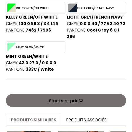
ACRON
KELLY GREEN/OFF WHITE
LIGHT GREY/FRENCH NAVY
ANTIS
KELLY GREEN/OFF WHITE
LIGHT GREY/FRENCH NAVY
CMYK
100 0 86 3 / 3 4 14 8
CMYK
0 0 0 40 / 77 62 40 72
UMBLES
PANTONE
7482 / 7506
PANTONE
Cool Gray 6 C /
296
MINT GREEN/WHITE
EUTRAL
MINT GREEN/WHITE
EW GEN
CMYK
43 0 27 0 / 0 0 0 0
PANTONE
333C / White
EW MORNING STUDIOS
AREDES SEGURIDAD
Stocks et prix
ARKS
PRODUITS SIMILAIRES
PRODUITS ASSOCIÉS
EN DUICK