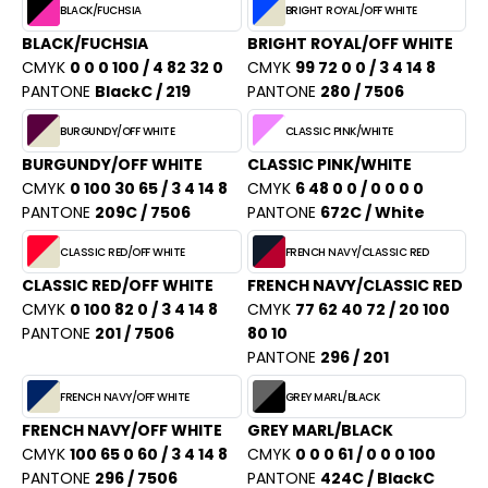
PORT
BLACK/FUCHSIA
BRIGHT ROYAL/OFF WHITE
HK
BLACK/FUCHSIA
BRIGHT ROYAL/OFF WHITE
WEAT-SHIRT
CMYK
0 0 0 100 / 4 82 32 0
CMYK
99 72 0 0 / 3 4 14 8
UST COOL
BLIER
PANTONE
BlackC / 219
PANTONE
280 / 7506
UST HOODS
BURGUNDY/OFF WHITE
CLASSIC PINK/WHITE
EE-SHIRT
ST T'S
BURGUNDY/OFF WHITE
CLASSIC PINK/WHITE
ENUE PROFESSIONNELLE
CMYK
0 100 30 65 / 3 4 14 8
CMYK
6 48 0 0 / 0 0 0 0
PANTONE
209C / 7506
PANTONE
672C / White
ESTE - BLOUSON
ARLOWSKY
CLASSIC RED/OFF WHITE
FRENCH NAVY/CLASSIC RED
ORKWEAR
CLASSIC RED/OFF WHITE
FRENCH NAVY/CLASSIC RED
ORNTEX
CMYK
0 100 82 0 / 3 4 14 8
CMYK
77 62 40 72 / 20 100
PANTONE
201 / 7506
80 10
PANTONE
296 / 201
BEL SERIE
FRENCH NAVY/OFF WHITE
GREY MARL/BLACK
ARKWOOD
FRENCH NAVY/OFF WHITE
GREY MARL/BLACK
CMYK
100 65 0 60 / 3 4 14 8
CMYK
0 0 0 61 / 0 0 0 100
PANTONE
296 / 7506
PANTONE
424C / BlackC