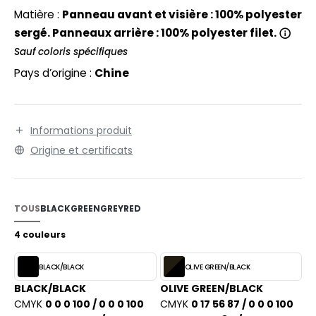
EXFIT
O LABEL / TEAR AWAY
Matière :
Panneau avant et visière : 100% polyester
RONT ROW
sergé. Panneaux arrière : 100% polyester filet.
ANTALONS
Sauf coloris spécifiques
RUIT OF THE LOOM
OLAIRE
Pays d’origine :
Chine
RUIT OF THE LOOM VINTAGE
OLO
ULL
Informations produit
ILDAN
YJAMA
Origine et certificats
ECYCLÉ
ENBURY
AC SHOPPING
TOUS
BLACK
GREEN
GREY
RED
EROCK
CHOOLWEAR
4 couleurs
OFTSHELL
BLACK/BLACK
OLIVE GREEN/BLACK
ACK&JONES
BLACK/BLACK
OLIVE GREEN/BLACK
OUS-VETEMENTS
CMYK
0 0 0 100 / 0 0 0 100
CMYK
0 17 56 87 / 0 0 0 100
ACK&JONES - BLANKS