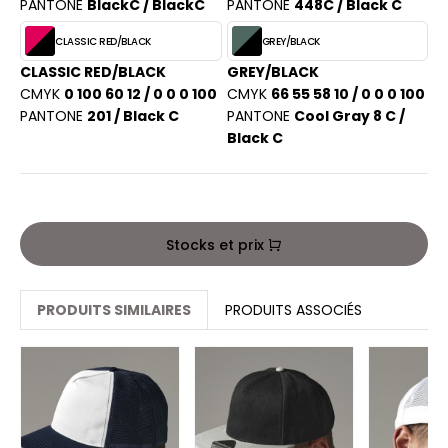
PORT
PANTONE
BlackC / BlackC
PANTONE
448C / Black C
HK
WEAT-SHIRT
CLASSIC RED/BLACK
GREY/BLACK
UST COOL
CLASSIC RED/BLACK
GREY/BLACK
BLIER
CMYK
0 100 60 12 / 0 0 0 100
CMYK
66 55 58 10 / 0 0 0 100
UST HOODS
PANTONE
201 / Black C
PANTONE
Cool Gray 8 C /
EE-SHIRT
Black C
ST T'S
ENUE PROFESSIONNELLE
ESTE - BLOUSON
ARLOWSKY
ORKWEAR
Stocks et prix
ORNTEX
PRODUITS SIMILAIRES
PRODUITS ASSOCIÉS
BEL SERIE
ARKWOOD