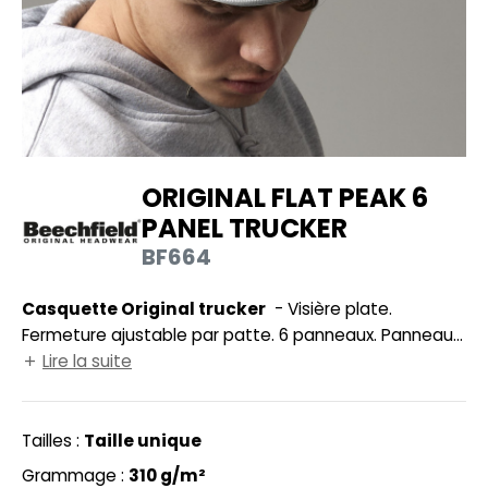
UILD YOUR BRAND
HASUBLE
HAUSSURES
LUBCLASS
HEMISE
RAGHOPPERS
OSTUME
ORIGINAL FLAT PEAK 6
NFANT
PANEL TRUCKER
COLOGIE
PONGE
BF664
STEX
N DE SERIE
Casquette Original trucker
- Visière plate.
 SI ON L'APPELAIT FRANCIS
UTE VISIBILITE
Fermeture ajustable par patte. 6 panneaux. Panneaux
XCD BY PROMODORO
frontaux structurés. Autocollant authentique sur la
Lire la suite
ES MODULABLES
visière. Tour de tête : 59cm. Visière en polyéthylène
INGE DE MAISON
recyclé, un matériau résistant, léger et flexible.
Tailles :
Taille unique
INDEN HALES
ADE IN EUROPE
Grammage :
310 g/m²