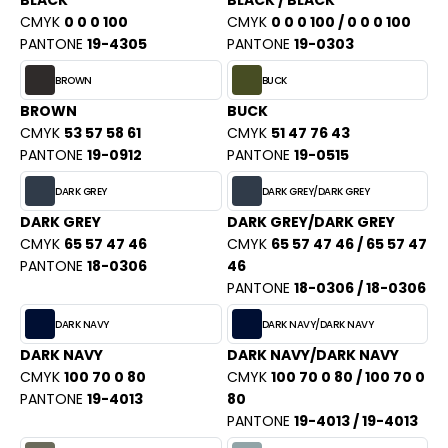
BLACK
BLACK / BLACK
PORT
CMYK
0 0 0 100
CMYK
0 0 0 100 / 0 0 0 100
HK
WEAT-SHIRT
PANTONE
19-4305
PANTONE
19-0303
UST COOL
BROWN
BUCK
BLIER
UST HOODS
BROWN
BUCK
EE-SHIRT
CMYK
53 57 58 61
CMYK
51 47 76 43
ST T'S
PANTONE
19-0912
PANTONE
19-0515
ENUE PROFESSIONNELLE
DARK GREY
DARK GREY/DARK GREY
ESTE - BLOUSON
DARK GREY
DARK GREY/DARK GREY
ARLOWSKY
ORKWEAR
CMYK
65 57 47 46
CMYK
65 57 47 46 / 65 57 47
ORNTEX
PANTONE
18-0306
46
PANTONE
18-0306 / 18-0306
DARK NAVY
DARK NAVY/DARK NAVY
BEL SERIE
DARK NAVY
DARK NAVY/DARK NAVY
CMYK
100 70 0 80
CMYK
100 70 0 80 / 100 70 0
ARKWOOD
PANTONE
19-4013
80
PANTONE
19-4013 / 19-4013