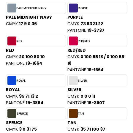
ROMODORO
PALE MIDNIGHT NAVY
PURPLE
PALE MIDNIGHT NAVY
PURPLE
UADRA
CMYK
17 9 0 36
CMYK
73 83 31 22
PANTONE
19-3737
RED
RED/RED
EGATTA
RED
RED/RED
CMYK
20 100 80 10
CMYK
0 100 65 18 / 0 100 65
ESULT
PANTONE
19-1664
18
PANTONE
19-1664
ICA LEWIS
ROYAL
SILVER
USSELL ATHLETIC®
ROYAL
SILVER
USSELL ATHLETIC® COLLECTION
CMYK
95 71 13 2
CMYK
0 0 0 11
PANTONE
19-3864
PANTONE
16-3907
SPRUCE
TAN
ANS ETIQUETTE
SPRUCE
TAN
F CLOTHING
CMYK
3 0 31 75
CMYK
35 71 100 37