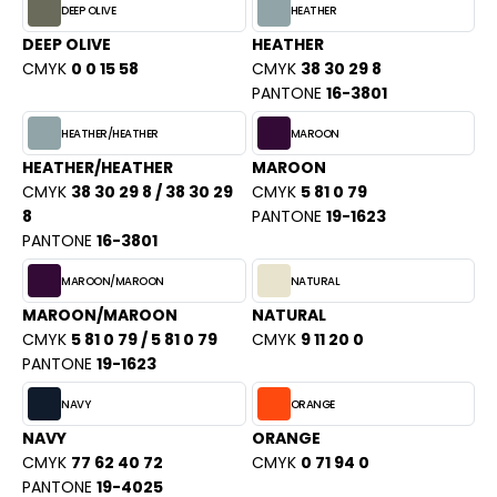
DEEP OLIVE
HEATHER
ACRON
DEEP OLIVE
HEATHER
ANTIS
CMYK
0 0 15 58
CMYK
38 30 29 8
PANTONE
16-3801
UMBLES
HEATHER/HEATHER
MAROON
HEATHER/HEATHER
MAROON
EUTRAL
CMYK
38 30 29 8 / 38 30 29
CMYK
5 81 0 79
8
PANTONE
19-1623
EW GEN
PANTONE
16-3801
EW MORNING STUDIOS
MAROON/MAROON
NATURAL
MAROON/MAROON
NATURAL
CMYK
5 81 0 79 / 5 81 0 79
CMYK
9 11 20 0
PANTONE
19-1623
AREDES SEGURIDAD
NAVY
ORANGE
ARKS
NAVY
ORANGE
EN DUICK
CMYK
77 62 40 72
CMYK
0 71 94 0
PANTONE
19-4025