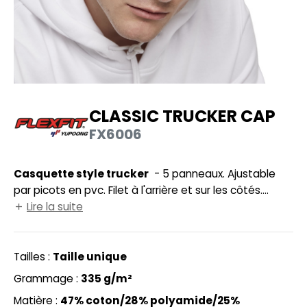
UILD YOUR BRAND
HASUBLE
HAUSSURES
LUBCLASS
HEMISE
RAGHOPPERS
OSTUME
CLASSIC TRUCKER CAP
NFANT
FX6006
COLOGIE
PONGE
STEX
Casquette style trucker
- 5 panneaux. Ajustable
N DE SERIE
par picots en pvc. Filet à l'arrière et sur les côtés.
 SI ON L'APPELAIT FRANCIS
UTE VISIBILITE
Visière plate. 8 coutures sur la visière. Convient aux
Lire la suite
tours de tête compris entre 53 et 61cm.
XCD BY PROMODORO
ES MODULABLES
Tailles :
Taille unique
INGE DE MAISON
Grammage :
335 g/m²
INDEN HALES
ADE IN EUROPE
Matière :
47% coton/28% polyamide/25%