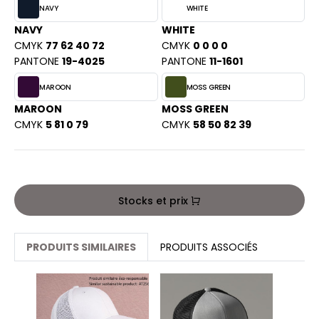
PORT
NAVY
WHITE
HK
NAVY
WHITE
WEAT-SHIRT
CMYK
77 62 40 72
CMYK
0 0 0 0
UST COOL
BLIER
PANTONE
19-4025
PANTONE
11-1601
UST HOODS
EE-SHIRT
MAROON
MOSS GREEN
ST T'S
MAROON
MOSS GREEN
ENUE PROFESSIONNELLE
CMYK
5 81 0 79
CMYK
58 50 82 39
ESTE - BLOUSON
ARLOWSKY
ORKWEAR
ORNTEX
Stocks et prix
BEL SERIE
PRODUITS SIMILAIRES
PRODUITS ASSOCIÉS
ARKWOOD