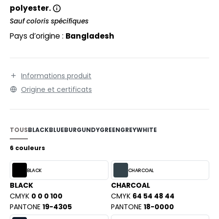
EXFIT
O LABEL / TEAR AWAY
polyester.
RONT ROW
Sauf coloris spécifiques
ANTALONS
Pays d’origine :
Bangladesh
RUIT OF THE LOOM
OLAIRE
RUIT OF THE LOOM VINTAGE
OLO
Informations produit
ULL
Origine et certificats
ILDAN
YJAMA
ECYCLÉ
TOUS
BLACK
BLUE
BURGUNDY
GREEN
GREY
WHITE
ENBURY
AC SHOPPING
6 couleurs
EROCK
CHOOLWEAR
BLACK
CHARCOAL
OFTSHELL
BLACK
CHARCOAL
ACK&JONES
CMYK
0 0 0 100
CMYK
64 54 48 44
OUS-VETEMENTS
PANTONE
19-4305
PANTONE
18-0000
ACK&JONES - BLANKS