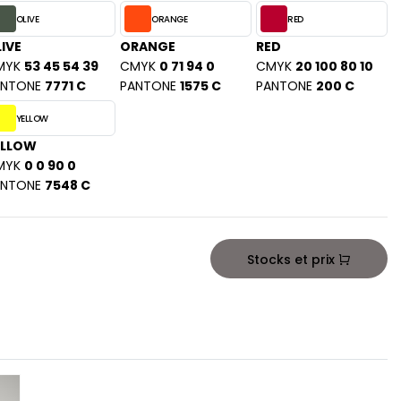
OLIVE
ORANGE
RED
IVE
ORANGE
RED
MYK
53 45 54 39
CMYK
0 71 94 0
CMYK
20 100 80 10
ANTONE
7771 C
PANTONE
1575 C
PANTONE
200 C
YELLOW
ELLOW
MYK
0 0 90 0
ANTONE
7548 C
Stocks et prix