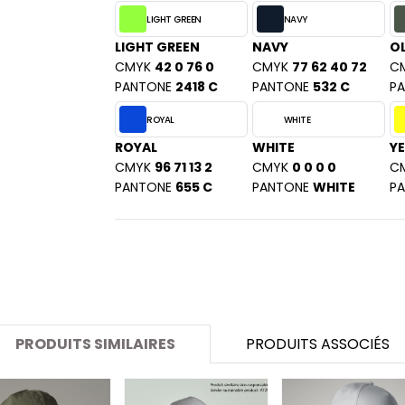
SANS ETIQUETTE
LIGHT GREEN
NAVY
LIGHT GREEN
NAVY
OL
CMYK
42 0 76 0
CMYK
77 62 40 72
C
PANTONE
2418 C
PANTONE
532 C
P
ROYAL
WHITE
ROYAL
WHITE
Y
CMYK
96 71 13 2
CMYK
0 0 0 0
C
PANTONE
655 C
PANTONE
WHITE
P
PRODUITS SIMILAIRES
PRODUITS ASSOCIÉS