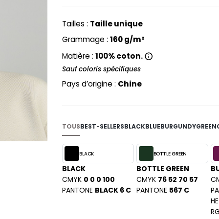
PYJAMA
NEW MORNING STUDIOS
BILITE
RECYCLÉ
ABLES
P
Tailles :
Taille unique
SAC SHOPPING
MAISON
PAREDES SEGURIDAD
Grammage :
160 g/m²
ES
SCHOOLWEAR
PARKS
Matière :
100% coton.
S - BLANKS
PEN DUICK
Sauf coloris spécifiques
PROMODORO
L
Pays d’origine :
Chine
Q
DS
QUADRA
R
TOUS
BEST-SELLERS
BLACK
BLUE
BURGUNDY
GREEN
REGATTA
KY
RESULT
BLACK
BOTTLE GREEN
RICA LEWIS
BLACK
BOTTLE GREEN
B
RUSSELL ATHLETIC®
CMYK
0 0 0 100
CMYK
76 52 70 57
C
E
PANTONE
BLACK 6 C
PANTONE
567 C
P
RUSSELL ATHLETIC® COLLECTI
D
HE
S
R