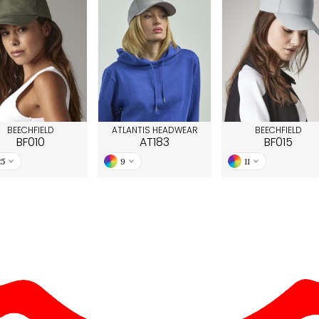
BEECHFIELD
ATLANTIS HEADWEAR
BEECHFIELD
BF010
AT183
BF015
25
9
11