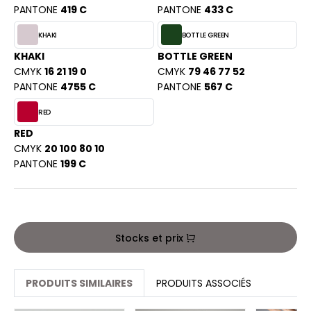
PORT
PANTONE
419 C
PANTONE
433 C
HK
WEAT-SHIRT
KHAKI
BOTTLE GREEN
UST COOL
KHAKI
BOTTLE GREEN
BLIER
CMYK
16 21 19 0
CMYK
79 46 77 52
UST HOODS
EE-SHIRT
PANTONE
4755 C
PANTONE
567 C
ST T'S
ENUE PROFESSIONNELLE
RED
RED
ESTE - BLOUSON
CMYK
20 100 80 10
ARLOWSKY
PANTONE
199 C
ORKWEAR
ORNTEX
BEL SERIE
Stocks et prix
ARKWOOD
PRODUITS SIMILAIRES
PRODUITS ASSOCIÉS