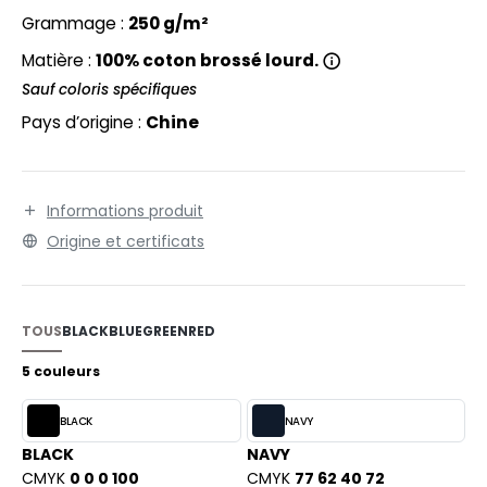
EXFIT
O LABEL / TEAR AWAY
(fermeture) et 10x6cm (côtés).
Grammage :
250 g/m²
RONT ROW
ANTALONS
Matière :
100% coton brossé lourd.
RUIT OF THE LOOM
Sauf coloris spécifiques
OLAIRE
Pays d’origine :
Chine
RUIT OF THE LOOM VINTAGE
OLO
ULL
Informations produit
ILDAN
YJAMA
Origine et certificats
ECYCLÉ
ENBURY
AC SHOPPING
TOUS
BLACK
BLUE
GREEN
RED
EROCK
CHOOLWEAR
5 couleurs
OFTSHELL
BLACK
NAVY
ACK&JONES
OUS-VETEMENTS
BLACK
NAVY
ACK&JONES - BLANKS
CMYK
0 0 0 100
CMYK
77 62 40 72