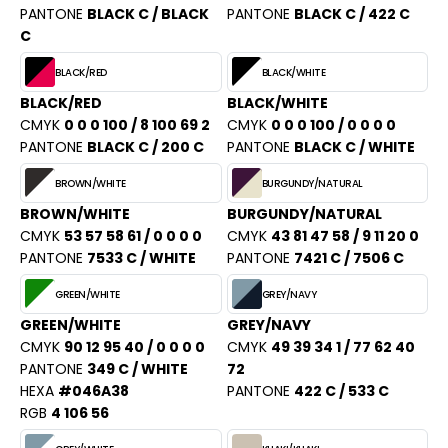
PORT
PANTONE
BLACK C / BLACK
PANTONE
BLACK C / 422 C
HK
C
WEAT-SHIRT
UST COOL
BLACK/RED
BLACK/WHITE
BLIER
BLACK/RED
BLACK/WHITE
UST HOODS
EE-SHIRT
CMYK
0 0 0 100 / 8 100 69 2
CMYK
0 0 0 100 / 0 0 0 0
ST T'S
PANTONE
BLACK C / 200 C
PANTONE
BLACK C / WHITE
ENUE PROFESSIONNELLE
BROWN/WHITE
BURGUNDY/NATURAL
ESTE - BLOUSON
BROWN/WHITE
BURGUNDY/NATURAL
ARLOWSKY
CMYK
53 57 58 61 / 0 0 0 0
CMYK
43 81 47 58 / 9 11 20 0
ORKWEAR
PANTONE
7533 C / WHITE
PANTONE
7421 C / 7506 C
ORNTEX
GREEN/WHITE
GREY/NAVY
GREEN/WHITE
GREY/NAVY
BEL SERIE
CMYK
90 12 95 40 / 0 0 0 0
CMYK
49 39 34 1 / 77 62 40
PANTONE
349 C / WHITE
72
ARKWOOD
HEXA
#046A38
PANTONE
422 C / 533 C
RGB
4 106 56