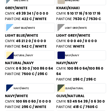
GREY/WHITE
KHAKI/KHAKI
ACRON
GREY/WHITE
KHAKI/KHAKI
ANTIS
CMYK
49 39 34 1 / 0 0 0 0
CMYK
5 10 17 16 / 5 10 17 16
PANTONE
422 C / WHITE
PANTONE
7530 C / 7530 C
UMBLES
LIGHT BLUE/WHITE
LIGHT GREY/WHITE
LIGHT BLUE/WHITE
LIGHT GREY/WHITE
CMYK
46 21 2 0 / 0 0 0 0
CMYK
0 0 0 40 / 0 0 0 0
EUTRAL
PANTONE
542 C / WHITE
PANTONE
WHITE
EW GEN
NATURAL /NAVY
NAVY/NAVY
EW MORNING STUDIOS
NATURAL /NAVY
NAVY/NAVY
CMYK
0 6 30 0 / 100 86 0 64
CMYK
100 86 0 64/100 86 0
PANTONE
7500 C / 296 C
64
PANTONE
296 C / 296 C
AREDES SEGURIDAD
NAVY/WHITE
OLIVE/NATURAL
ARKS
NAVY/WHITE
OLIVE/NATURAL
EN DUICK
CMYK
100 65 0 60 / 0 0 0 0
CMYK
53 45 54 39 / 0 6 30 0
PANTONE
296 C / WHITE
PANTONE
418 C / 7506 C