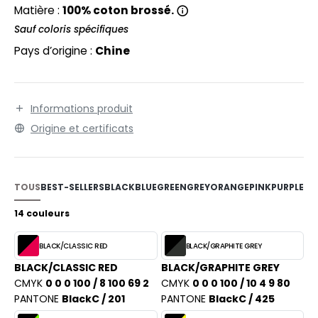
EXFIT
O LABEL / TEAR AWAY
Matière :
100% coton brossé.
RONT ROW
Sauf coloris spécifiques
ANTALONS
Pays d’origine :
Chine
RUIT OF THE LOOM
OLAIRE
RUIT OF THE LOOM VINTAGE
OLO
Informations produit
ULL
Origine et certificats
ILDAN
YJAMA
ECYCLÉ
TOUS
BEST-SELLERS
BLACK
BLUE
GREEN
GREY
ORANGE
PINK
PURPLE
RE
ENBURY
AC SHOPPING
14 couleurs
EROCK
CHOOLWEAR
BLACK/CLASSIC RED
BLACK/GRAPHITE GREY
OFTSHELL
BLACK/CLASSIC RED
BLACK/GRAPHITE GREY
ACK&JONES
CMYK
0 0 0 100 / 8 100 69 2
CMYK
0 0 0 100 / 10 4 9 80
OUS-VETEMENTS
PANTONE
BlackC / 201
PANTONE
BlackC / 425
ACK&JONES - BLANKS