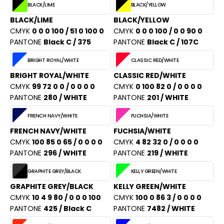
PORT
BLACK/LIME
BLACK/YELLOW
HK
BLACK/LIME
BLACK/YELLOW
WEAT-SHIRT
CMYK
0 0 0 100 / 51 0 100 0
CMYK
0 0 0 100 / 0 0 90 0
UST COOL
BLIER
PANTONE
Black C / 375
PANTONE
Black C / 107C
UST HOODS
BRIGHT ROYAL/WHITE
CLASSIC RED/WHITE
EE-SHIRT
ST T'S
BRIGHT ROYAL/WHITE
CLASSIC RED/WHITE
ENUE PROFESSIONNELLE
CMYK
99 72 0 0 / 0 0 0 0
CMYK
0 100 82 0 / 0 0 0 0
PANTONE
280 / WHITE
PANTONE
201 / WHITE
ESTE - BLOUSON
ARLOWSKY
FRENCH NAVY/WHITE
FUCHSIA/WHITE
ORKWEAR
FRENCH NAVY/WHITE
FUCHSIA/WHITE
ORNTEX
CMYK
100 85 0 65 / 0 0 0 0
CMYK
4 82 32 0 / 0 0 0 0
PANTONE
296 / WHITE
PANTONE
219 / WHITE
BEL SERIE
GRAPHITE GREY/BLACK
KELLY GREEN/WHITE
GRAPHITE GREY/BLACK
KELLY GREEN/WHITE
ARKWOOD
CMYK
10 4 9 80 / 0 0 0 100
CMYK
100 0 86 3 / 0 0 0 0
PANTONE
425 / Black C
PANTONE
7482 / WHITE