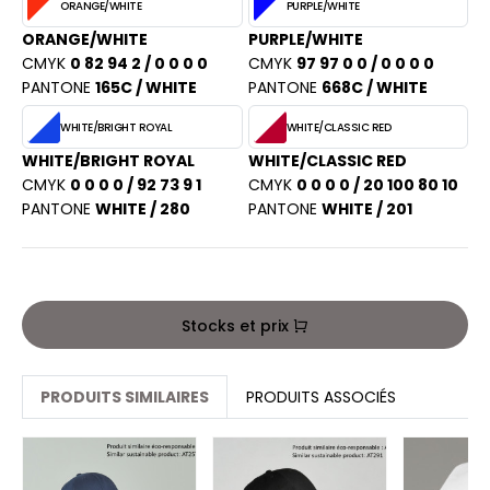
ORANGE/WHITE
PURPLE/WHITE
ACRON
ORANGE/WHITE
PURPLE/WHITE
ANTIS
CMYK
0 82 94 2 / 0 0 0 0
CMYK
97 97 0 0 / 0 0 0 0
PANTONE
165C / WHITE
PANTONE
668C / WHITE
UMBLES
WHITE/BRIGHT ROYAL
WHITE/CLASSIC RED
WHITE/BRIGHT ROYAL
WHITE/CLASSIC RED
CMYK
0 0 0 0 / 92 73 9 1
CMYK
0 0 0 0 / 20 100 80 10
EUTRAL
PANTONE
WHITE / 280
PANTONE
WHITE / 201
EW GEN
EW MORNING STUDIOS
Stocks et prix
AREDES SEGURIDAD
PRODUITS SIMILAIRES
PRODUITS ASSOCIÉS
ARKS
EN DUICK