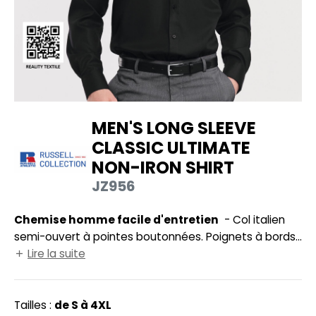
UILD YOUR BRAND
HASUBLE
HAUSSURES
LUBCLASS
HEMISE
RAGHOPPERS
OSTUME
MEN'S LONG SLEEVE
NFANT
CLASSIC ULTIMATE
COLOGIE
PONGE
NON-IRON SHIRT
STEX
N DE SERIE
JZ956
 SI ON L'APPELAIT FRANCIS
UTE VISIBILITE
Chemise homme facile d'entretien
- Col italien
XCD BY PROMODORO
semi-ouvert à pointes boutonnées. Poignets à bords
ES MODULABLES
biseautés, possibilité de mettre des boutons de
Lire la suite
INGE DE MAISON
manchettes. Empiècement dos avec deux plis. Ourlet
arrondi. Poche poitrine côté cœur.
INDEN HALES
ADE IN EUROPE
Tailles :
de S à 4XL