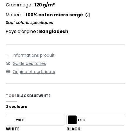
EXFIT
O LABEL / TEAR AWAY
Grammage :
120 g/m²
RONT ROW
Matière :
100% coton micro sergé.
ANTALONS
Sauf coloris spécifiques
RUIT OF THE LOOM
OLAIRE
Pays d’origine :
Bangladesh
RUIT OF THE LOOM VINTAGE
OLO
ULL
Informations produit
ILDAN
YJAMA
Guide des tailles
Origine et certificats
ECYCLÉ
ENBURY
AC SHOPPING
EROCK
TOUS
BLACK
BLUE
WHITE
CHOOLWEAR
3 couleurs
OFTSHELL
ACK&JONES
OUS-VETEMENTS
WHITE
BLACK
ACK&JONES - BLANKS
WHITE
BLACK