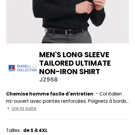
UILD YOUR BRAND
HASUBLE
HAUSSURES
LUBCLASS
HEMISE
RAGHOPPERS
OSTUME
MEN'S LONG SLEEVE
NFANT
TAILORED ULTIMATE
COLOGIE
PONGE
NON-IRON SHIRT
STEX
N DE SERIE
JZ958
 SI ON L'APPELAIT FRANCIS
UTE VISIBILITE
Chemise homme facile d'entretien
- Col italien
XCD BY PROMODORO
mi-ouvert avec pointes renforcées. Poignets à bords
ES MODULABLES
biseautés fermés par un bouton unique. Ourlet
Lire la suite
INGE DE MAISON
arrondi. Coupe plus ajustée et sans poche.
INDEN HALES
ADE IN EUROPE
Tailles :
de S à 4XL