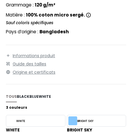
EXFIT
O LABEL / TEAR AWAY
Grammage :
120 g/m²
RONT ROW
Matière :
100% coton micro sergé.
ANTALONS
Sauf coloris spécifiques
RUIT OF THE LOOM
OLAIRE
Pays d’origine :
Bangladesh
RUIT OF THE LOOM VINTAGE
OLO
ULL
Informations produit
ILDAN
YJAMA
Guide des tailles
Origine et certificats
ECYCLÉ
ENBURY
AC SHOPPING
EROCK
TOUS
BLACK
BLUE
WHITE
CHOOLWEAR
3 couleurs
OFTSHELL
ACK&JONES
OUS-VETEMENTS
WHITE
BRIGHT SKY
ACK&JONES - BLANKS
WHITE
BRIGHT SKY