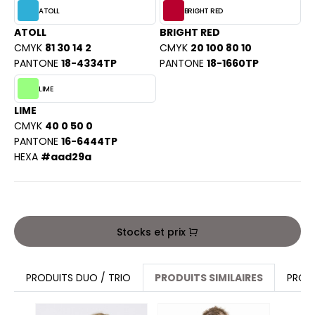
PORT
ATOLL
BRIGHT RED
HK
WEAT-SHIRT
ATOLL
BRIGHT RED
UST COOL
CMYK
81 30 14 2
CMYK
20 100 80 10
BLIER
PANTONE
18-4334TP
PANTONE
18-1660TP
UST HOODS
EE-SHIRT
LIME
ST T'S
LIME
ENUE PROFESSIONNELLE
CMYK
40 0 50 0
PANTONE
16-6444TP
ESTE - BLOUSON
HEXA
#aad29a
ARLOWSKY
ORKWEAR
ORNTEX
Stocks et prix
BEL SERIE
ARKWOOD
PRODUITS DUO / TRIO
PRODUITS SIMILAIRES
PROD