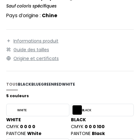
EXFIT
O LABEL / TEAR AWAY
Sauf coloris spécifiques
RONT ROW
Pays d’origine :
Chine
ANTALONS
RUIT OF THE LOOM
OLAIRE
RUIT OF THE LOOM VINTAGE
OLO
Informations produit
Guide des tailles
ULL
Origine et certificats
ILDAN
YJAMA
ECYCLÉ
TOUS
BLACK
BLUE
GREEN
RED
WHITE
ENBURY
AC SHOPPING
5 couleurs
EROCK
CHOOLWEAR
WHITE
BLACK
OFTSHELL
WHITE
BLACK
ACK&JONES
CMYK
0 0 0 0
CMYK
0 0 0 100
OUS-VETEMENTS
PANTONE
White
PANTONE
Black
ACK&JONES - BLANKS