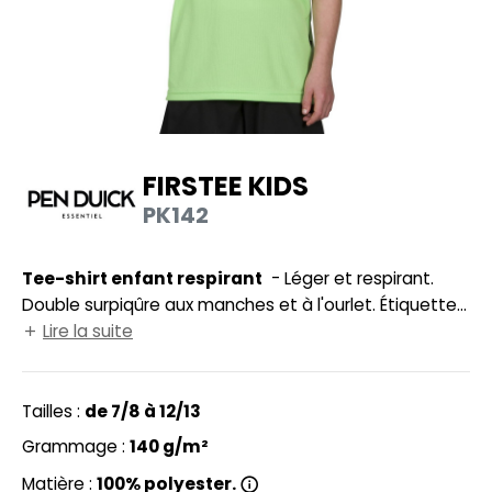
UILD YOUR BRAND
HASUBLE
HAUSSURES
LUBCLASS
HEMISE
RAGHOPPERS
OSTUME
FIRSTEE KIDS
NFANT
PK142
COLOGIE
PONGE
STEX
Tee-shirt enfant respirant
- Léger et respirant.
N DE SERIE
Double surpiqûre aux manches et à l'ourlet. Étiquette
 SI ON L'APPELAIT FRANCIS
UTE VISIBILITE
imprimée pour plus de confort.
Lire la suite
XCD BY PROMODORO
ES MODULABLES
Tailles :
de 7/8 à 12/13
INGE DE MAISON
Grammage :
140 g/m²
INDEN HALES
ADE IN EUROPE
Matière :
100% polyester.