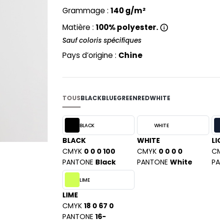
PYJAMA
NEW MORNING STUDIOS
BILITE
Grammage :
140 g/m²
RECYCLÉ
ABLES
P
Matière :
100% polyester.
SAC SHOPPING
MAISON
PAREDES SEGURIDAD
Sauf coloris spécifiques
ES
SCHOOLWEAR
PARKS
Pays d’origine :
Chine
S - BLANKS
PEN DUICK
PROMODORO
L
Q
DS
TOUS
BLACK
BLUE
GREEN
RED
WHITE
QUADRA
R
BLACK
WHITE
REGATTA
BLACK
WHITE
LI
KY
CMYK
0 0 0 100
CMYK
0 0 0 0
C
RESULT
PANTONE
Black
PANTONE
White
P
RICA LEWIS
RUSSELL ATHLETIC®
LIME
E
RUSSELL ATHLETIC® COLLECTI
LIME
D
CMYK
18 0 67 0
S
PANTONE
16-