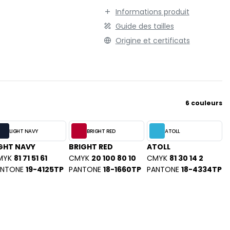
TENUE PROFESSIONNELLE
STORMTECH
Informations produit
VESTE - BLOUSON
T
Guide des tailles
WORKWEAR
Origine et certificats
TEE JAYS
THE ONE TOWELLING
TIGER
TOMBO
TOWEL CITY
6 couleurs
V
VELILLA
LIGHT NAVY
BRIGHT RED
ATOLL
VESTI
GHT NAVY
BRIGHT RED
ATOLL
MYK
81 71 51 61
CMYK
20 100 80 10
CMYK
81 30 14 2
W
ANTONE
19-4125TP
PANTONE
18-1660TP
PANTONE
18-4334TP
WESTFORD MILL
Y
ON
YOKO