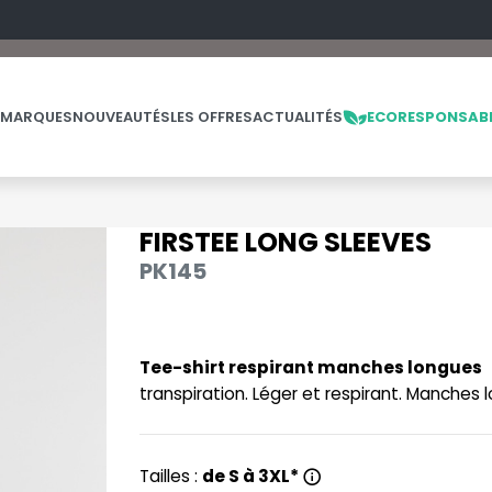
 MARQUES
NOUVEAUTÉS
LES OFFRES
ACTUALITÉS
ECORESPONSAB
FIRSTEE LONG SLEEVES
NOS PRODUITS
LES MARQUES
LES OFFRES
PK145
MADE IN EUROPE
MACRON
OFFRES FIN DE SÉRIE
ES
THE LOOM
NO LABEL / TEAR AWAY
MANTIS
THE LOOM VINTAGE
Tee-shirt respirant manches longues
-
PANTALONS
MUMBLES
transpiration. Léger et respirant. Manches 
POLAIRE
N
POLO
NEUTRAL
PULL
Tailles :
de S à 3XL*
NEW GEN
E