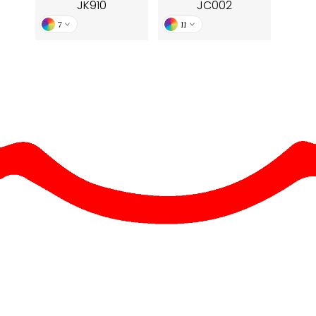
JK910
JC002
7
11