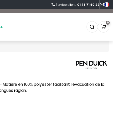
Service client :
01 78 71 60 22
0
LE
SOFTSHELL
SF CLOTHING
SOUS-VETEMENTS
SO DENIM
 Matière en 100% polyester facilitant l’évacuation de la
SPORT
SPIRO
longues raglan.
SWEAT-SHIRT
SPLASHMACS
TABLIER
STARWORLD
TEE-SHIRT
STEDMAN