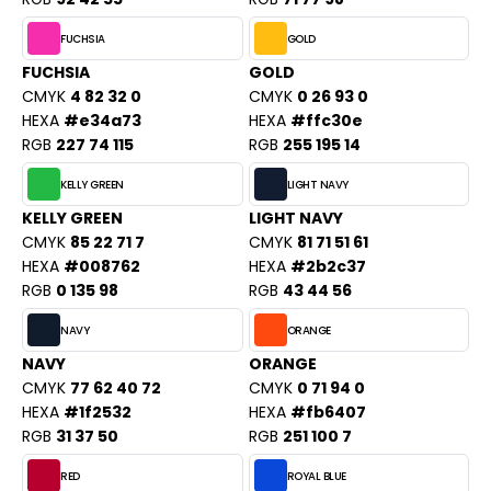
ACRON
FUCHSIA
GOLD
ANTIS
FUCHSIA
GOLD
CMYK
4 82 32 0
CMYK
0 26 93 0
UMBLES
HEXA
#e34a73
HEXA
#ffc30e
RGB
227 74 115
RGB
255 195 14
KELLY GREEN
LIGHT NAVY
EUTRAL
KELLY GREEN
LIGHT NAVY
EW GEN
CMYK
85 22 71 7
CMYK
81 71 51 61
HEXA
#008762
HEXA
#2b2c37
EW MORNING STUDIOS
RGB
0 135 98
RGB
43 44 56
NAVY
ORANGE
AREDES SEGURIDAD
NAVY
ORANGE
CMYK
77 62 40 72
CMYK
0 71 94 0
ARKS
HEXA
#1f2532
HEXA
#fb6407
RGB
31 37 50
RGB
251 100 7
EN DUICK
RED
ROYAL BLUE