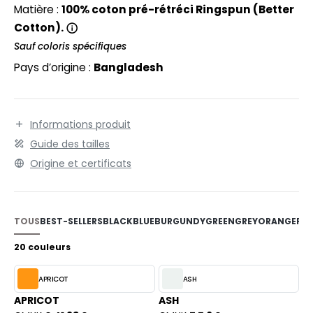
EXFIT
O LABEL / TEAR AWAY
Matière :
100% coton pré-rétréci Ringspun (Better
Cotton).
RONT ROW
ANTALONS
Sauf coloris spécifiques
RUIT OF THE LOOM
OLAIRE
Pays d’origine :
Bangladesh
RUIT OF THE LOOM VINTAGE
OLO
ULL
Informations produit
ILDAN
Guide des tailles
YJAMA
Origine et certificats
ECYCLÉ
ENBURY
AC SHOPPING
EROCK
TOUS
BEST-SELLERS
BLACK
BLUE
BURGUNDY
GREEN
GREY
ORANGE
PIN
CHOOLWEAR
20 couleurs
OFTSHELL
ACK&JONES
APRICOT
ASH
OUS-VETEMENTS
APRICOT
ASH
ACK&JONES - BLANKS