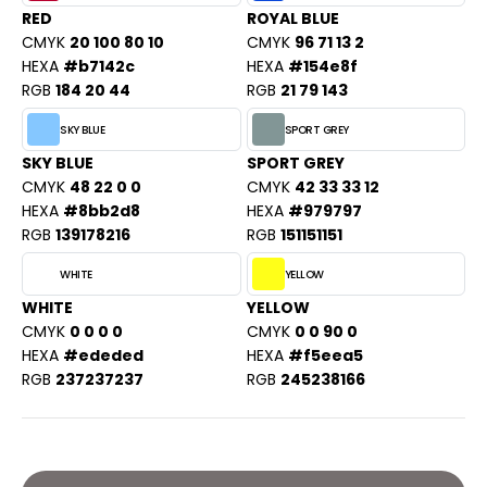
ROMODORO
RED
ROYAL BLUE
CMYK
20 100 80 10
CMYK
96 71 13 2
HEXA
#b7142c
HEXA
#154e8f
UADRA
RGB
184 20 44
RGB
21 79 143
SKY BLUE
SPORT GREY
SKY BLUE
SPORT GREY
EGATTA
CMYK
48 22 0 0
CMYK
42 33 33 12
HEXA
#8bb2d8
HEXA
#979797
ESULT
RGB
139178216
RGB
151151151
ICA LEWIS
WHITE
YELLOW
USSELL ATHLETIC®
WHITE
YELLOW
CMYK
0 0 0 0
CMYK
0 0 90 0
USSELL ATHLETIC® COLLECTION
HEXA
#ededed
HEXA
#f5eea5
RGB
237237237
RGB
245238166
ANS ETIQUETTE
F CLOTHING