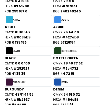
PORT
CMYK
0 41 93 0
CMYK
7 5 6 0
HEXA
#ffa700
HEXA
#f0f0ef
HK
WEAT-SHIRT
RGB
255 167 0
RGB
240240240
UST COOL
BLIER
ATOLL
AZURE
UST HOODS
ATOLL
AZURE
EE-SHIRT
CMYK
81 30 14 2
CMYK
76 44 7 0
ST T'S
HEXA
#008bb9
HEXA
#427eb9
ENUE PROFESSIONNELLE
RGB
0 139 185
RGB
67126184
ESTE - BLOUSON
BLACK
BOTTLE GREEN
ARLOWSKY
ORKWEAR
BLACK
BOTTLE GREEN
ORNTEX
CMYK
0 0 0 100
CMYK
79 46 77 52
HEXA
#292527
HEXA
#2c4732
RGB
41 38 39
RGB
44 72 51
BEL SERIE
BURGUNDY
DENIM
BURGUNDY
DENIM
ARKWOOD
CMYK
43 81 47 58
CMYK
84 51 0 32
HEXA
#5b2937
HEXA
#464d61
RGB
92 42 55
RGB
71 77 98