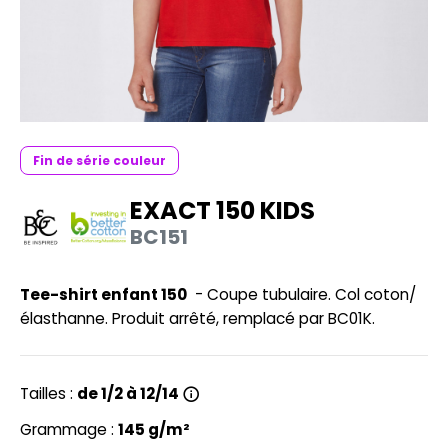
UILD YOUR BRAND
HASUBLE
HAUSSURES
LUBCLASS
HEMISE
RAGHOPPERS
OSTUME
Fin de série couleur
NFANT
EXACT 150 KIDS
COLOGIE
PONGE
BC151
STEX
N DE SERIE
 SI ON L'APPELAIT FRANCIS
Tee-shirt enfant 150
- Coupe tubulaire. Col coton/
UTE VISIBILITE
élasthanne. Produit arrêté, remplacé par BC01K.
XCD BY PROMODORO
ES MODULABLES
INGE DE MAISON
Tailles :
de 1/2 à 12/14
INDEN HALES
ADE IN EUROPE
Grammage :
145 g/m²