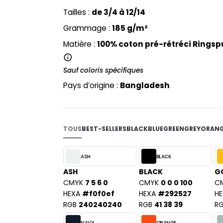
PYJAMA
NEW MORNING STUDIOS
BILITE
Tailles :
de 3/4 à 12/14
RECYCLÉ
ABLES
P
Grammage :
185 g/m²
SAC SHOPPING
MAISON
PAREDES SEGURIDAD
ES
Matière :
100% coton pré-rétréci Ringsp
SCHOOLWEAR
PARKS
S - BLANKS
PEN DUICK
Sauf coloris spécifiques
PROMODORO
L
Pays d’origine :
Bangladesh
Q
DS
QUADRA
R
TOUS
BEST-SELLERS
BLACK
BLUE
GREEN
GREY
ORAN
REGATTA
KY
RESULT
ASH
BLACK
RICA LEWIS
ASH
BLACK
G
RUSSELL ATHLETIC®
CMYK
7 5 6 0
CMYK
0 0 0 100
C
E
HEXA
#f0f0ef
HEXA
#292527
HE
RUSSELL ATHLETIC® COLLECTI
D
RGB
240240240
RGB
41 38 39
R
S
NAVY
ORANGE