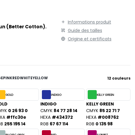
TENUE PROFESSIONNELLE
STORMTECH
VESTE - BLOUSON
T
Informations produit
WORKWEAR
TEE JAYS
un (Better Cotton).
Guide des tailles
THE ONE TOWELLING
Origine et certificats
TIGER
TOMBO
TOWEL CITY
V
VELILLA
GE
PINK
RED
WHITE
YELLOW
12 couleurs
VESTI
W
GOLD
INDIGO
KELLY GREEN
WESTFORD MILL
OLD
INDIGO
KELLY GREEN
MYK
0 26 93 0
CMYK
84 77 28 14
CMYK
85 22 71 7
Y
XA
#ffc30e
HEXA
#434372
HEXA
#008762
ON
YOKO
GB
255 195 14
RGB
67 67 114
RGB
0 135 98
PACIFIC GREY
RED
SORBET