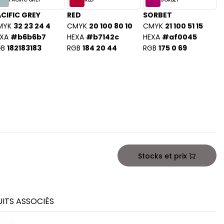
CIFIC GREY
RED
SORBET
MYK
32 23 24 4
CMYK
20 100 80 10
CMYK
21 100 51 15
XA
#b6b6b7
HEXA
#b7142c
HEXA
#af0045
GB
182183183
RGB
184 20 44
RGB
175 0 69
Stocks et prix
ITS ASSOCIÉS