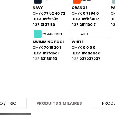
SANS ETIQUETTE
NAVY
ORANGE
PA
CMYK
77 62 40 72
CMYK
0 71 94 0
C
HEXA
#1f2532
HEXA
#fb6407
HE
RGB
31 37 50
RGB
251 100 7
R
SWIMMING POOL
WHITE
SWIMMING POOL
WHITE
CMYK
70 15 20 1
CMYK
0 0 0 0
HEXA
#3fa6c1
HEXA
#ededed
RGB
63166193
RGB
237237237
O / TRIO
PRODUITS SIMILAIRES
PRODU