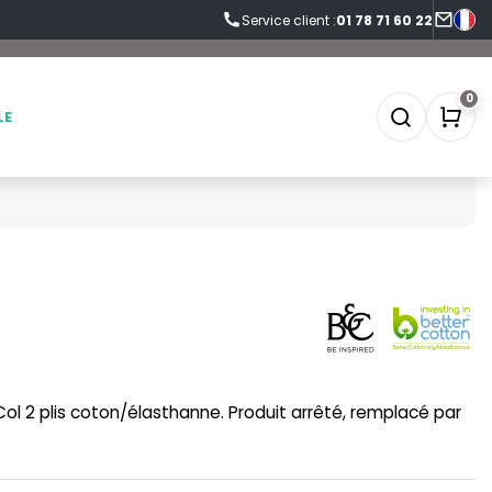
Service client :
01 78 71 60 22
0
LE
SOFTSHELL
SF CLOTHING
SOUS-VETEMENTS
SO DENIM
SPORT
SPIRO
ol 2 plis coton/élasthanne. Produit arrêté, remplacé par
SWEAT-SHIRT
SPLASHMACS
TABLIER
STARWORLD
TEE-SHIRT
STEDMAN