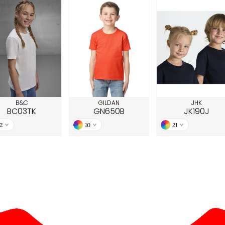
B&C
GILDAN
JHK
BC03TK
GN650B
JK190J
2
10
21