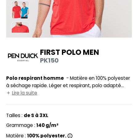
UILD YOUR BRAND
HASUBLE
HAUSSURES
LUBCLASS
HEMISE
RAGHOPPERS
OSTUME
FIRST POLO MEN
NFANT
PK150
COLOGIE
PONGE
STEX
Polo respirant homme
- Matière en 100% polyester
N DE SERIE
à séchage rapide. Léger et respirant, polo adapté
 SI ON L'APPELAIT FRANCIS
UTE VISIBILITE
pour le sport. Col 3 boutons. Étiquette imprimée pour
Lire la suite
un meilleur confort. Col en côte 1x1 pour une meilleure
XCD BY PROMODORO
ES MODULABLES
tenue.
Tailles :
de S à 3XL
INGE DE MAISON
Grammage :
140 g/m²
INDEN HALES
ADE IN EUROPE
Matière :
100% polyester.