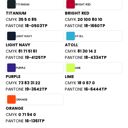
PORT
TITANIUM
BRIGHT RED
HK
WEAT-SHIRT
TITANIUM
BRIGHT RED
UST COOL
CMYK
35 5 0 85
CMYK
20 100 80 10
BLIER
PANTONE
18-0503TP
PANTONE
18-1660TP
UST HOODS
EE-SHIRT
LIGHT NAVY
ATOLL
ST T'S
LIGHT NAVY
ATOLL
ENUE PROFESSIONNELLE
CMYK
81 71 51 61
CMYK
81 30 14 2
PANTONE
19-4125TP
PANTONE
18-4334TP
ESTE - BLOUSON
ARLOWSKY
PURPLE
LIME
ORKWEAR
ORNTEX
PURPLE
LIME
CMYK
73 83 31 22
CMYK
18 0 67 0
PANTONE
19-3642TP
PANTONE
16-6444TP
BEL SERIE
ORANGE
ORANGE
ARKWOOD
CMYK
0 71 94 0
PANTONE
16-1361TP