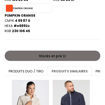
ACRON
PUMPKIN ORANGE
ANTIS
PUMPKIN ORANGE
CMYK
4 69 87 0
UMBLES
HEXA
#e6692c
RGB
230 106 45
EUTRAL
EW GEN
Stocks et prix
EW MORNING STUDIOS
PRODUITS DUO / TRIO
PRODUITS SIMILAIRES
PROD
AREDES SEGURIDAD
ARKS
EN DUICK