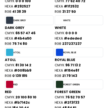
PORT
CMYK
0 0 0 100
CMYK
77 62 40 72
HEXA
#292527
HEXA
#1f2532
HK
WEAT-SHIRT
RGB
41 38 39
RGB
31 37 50
UST COOL
BLIER
DARK GREY
WHITE
UST HOODS
DARK GREY
WHITE
EE-SHIRT
CMYK
65 57 47 46
CMYK
0 0 0 0
ST T'S
HEXA
#4b4a50
HEXA
#ededed
ENUE PROFESSIONNELLE
RGB
75 74 80
RGB
237237237
ESTE - BLOUSON
ATOLL
ROYAL BLUE
ARLOWSKY
ORKWEAR
ATOLL
ROYAL BLUE
ORNTEX
CMYK
81 30 14 2
CMYK
96 71 13 2
HEXA
#008bb9
HEXA
#154e8f
RGB
0 139 185
RGB
21 79 143
BEL SERIE
RED
FOREST GREEN
RED
FOREST GREEN
ARKWOOD
CMYK
20 100 80 10
CMYK
76 52 70 57
HEXA
#b7142c
HEXA
#2f3f33
RGB
184 20 44
RGB
48 64 51