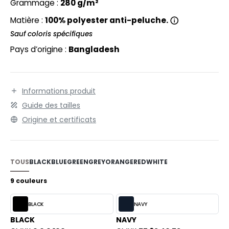
EXFIT
Grammage :
280 g/m²
O LABEL / TEAR AWAY
Matière :
100% polyester anti-peluche.
RONT ROW
ANTALONS
Sauf coloris spécifiques
RUIT OF THE LOOM
OLAIRE
Pays d’origine :
Bangladesh
RUIT OF THE LOOM VINTAGE
OLO
ULL
Informations produit
ILDAN
Guide des tailles
YJAMA
Origine et certificats
ECYCLÉ
ENBURY
AC SHOPPING
EROCK
TOUS
BLACK
BLUE
GREEN
GREY
ORANGE
RED
WHITE
CHOOLWEAR
9 couleurs
OFTSHELL
ACK&JONES
BLACK
NAVY
OUS-VETEMENTS
BLACK
NAVY
ACK&JONES - BLANKS