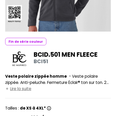
UILD YOUR BRAND
HASUBLE
HAUSSURES
LUBCLASS
HEMISE
RAGHOPPERS
OSTUME
Fin de série couleur
NFANT
BCID.501 MEN FLEECE
COLOGIE
PONGE
BCI51
STEX
N DE SERIE
 SI ON L'APPELAIT FRANCIS
Veste polaire zippée homme
- Veste polaire
UTE VISIBILITE
zippée. Anti-peluche. Fermeture Éclair® ton sur ton. 2
XCD BY PROMODORO
ES MODULABLES
poches avant zippées. Ourlet non élastiqué. Bande de
Lire la suite
propreté.
INGE DE MAISON
INDEN HALES
Tailles :
de XS à 4XL*
ADE IN EUROPE