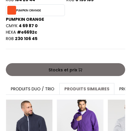
ACRON
PUMPKIN ORANGE
ANTIS
PUMPKIN ORANGE
CMYK
4 69 87 0
UMBLES
HEXA
#e6692c
RGB
230 106 45
EUTRAL
EW GEN
Stocks et prix
EW MORNING STUDIOS
PRODUITS DUO / TRIO
PRODUITS SIMILAIRES
PROD
AREDES SEGURIDAD
ARKS
EN DUICK