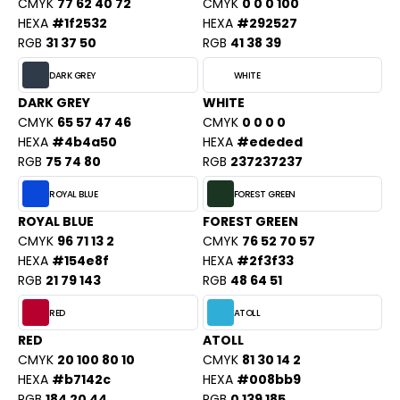
PORT
CMYK
77 62 40 72
CMYK
0 0 0 100
HEXA
#1f2532
HEXA
#292527
HK
WEAT-SHIRT
RGB
31 37 50
RGB
41 38 39
UST COOL
BLIER
DARK GREY
WHITE
UST HOODS
DARK GREY
WHITE
EE-SHIRT
CMYK
65 57 47 46
CMYK
0 0 0 0
ST T'S
HEXA
#4b4a50
HEXA
#ededed
ENUE PROFESSIONNELLE
RGB
75 74 80
RGB
237237237
ESTE - BLOUSON
ROYAL BLUE
FOREST GREEN
ARLOWSKY
ORKWEAR
ROYAL BLUE
FOREST GREEN
ORNTEX
CMYK
96 71 13 2
CMYK
76 52 70 57
HEXA
#154e8f
HEXA
#2f3f33
RGB
21 79 143
RGB
48 64 51
BEL SERIE
RED
ATOLL
RED
ATOLL
ARKWOOD
CMYK
20 100 80 10
CMYK
81 30 14 2
HEXA
#b7142c
HEXA
#008bb9
RGB
184 20 44
RGB
0 139 185