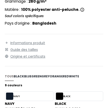
EXFIT
Grammage :
280 g/m²
O LABEL / TEAR AWAY
Matière :
100% polyester anti-peluche.
RONT ROW
ANTALONS
Sauf coloris spécifiques
RUIT OF THE LOOM
OLAIRE
Pays d’origine :
Bangladesh
RUIT OF THE LOOM VINTAGE
OLO
ULL
Informations produit
ILDAN
Guide des tailles
YJAMA
Origine et certificats
ECYCLÉ
ENBURY
AC SHOPPING
EROCK
TOUS
BLACK
BLUE
GREEN
GREY
ORANGE
RED
WHITE
CHOOLWEAR
9 couleurs
OFTSHELL
ACK&JONES
NAVY
BLACK
OUS-VETEMENTS
NAVY
BLACK
ACK&JONES - BLANKS