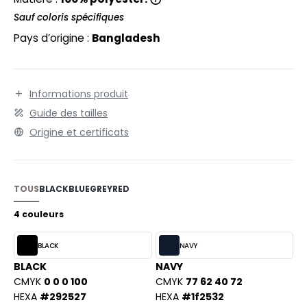
EXFIT
O LABEL / TEAR AWAY
Sauf coloris spécifiques
RONT ROW
ANTALONS
Pays d’origine :
Bangladesh
RUIT OF THE LOOM
OLAIRE
RUIT OF THE LOOM VINTAGE
OLO
Informations produit
Guide des tailles
ULL
Origine et certificats
ILDAN
YJAMA
ECYCLÉ
ENBURY
TOUS
BLACK
BLUE
GREY
RED
AC SHOPPING
4 couleurs
EROCK
CHOOLWEAR
BLACK
NAVY
OFTSHELL
BLACK
NAVY
ACK&JONES
OUS-VETEMENTS
CMYK
0 0 0 100
CMYK
77 62 40 72
HEXA
#292527
HEXA
#1f2532
ACK&JONES - BLANKS