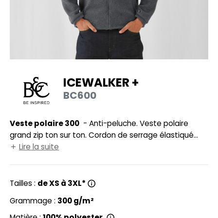
UILD YOUR BRAND
HASUBLE
HAUSSURES
LUBCLASS
HEMISE
RAGHOPPERS
OSTUME
ICEWALKER +
NFANT
BC600
COLOGIE
PONGE
STEX
Veste polaire 300
- Anti-peluche. Veste polaire
N DE SERIE
grand zip ton sur ton. Cordon de serrage élastiqué
 SI ON L'APPELAIT FRANCIS
UTE VISIBILITE
avec 2 stoppers. 2 poches zippées.
Lire la suite
XCD BY PROMODORO
ES MODULABLES
Tailles :
de XS à 3XL*
INGE DE MAISON
INDEN HALES
Grammage :
300 g/m²
ADE IN EUROPE
Matière :
100% polyester.