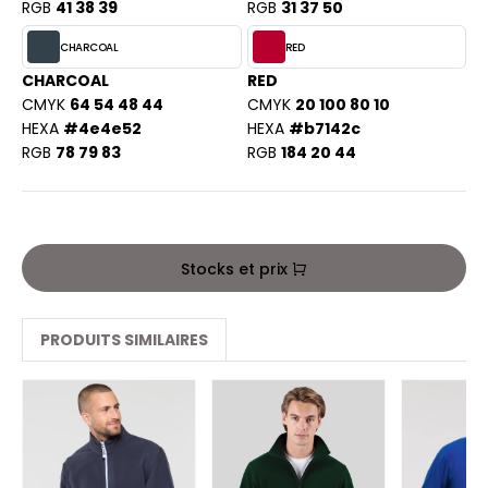
PORT
RGB
41 38 39
RGB
31 37 50
HK
WEAT-SHIRT
CHARCOAL
RED
UST COOL
CHARCOAL
RED
BLIER
CMYK
64 54 48 44
CMYK
20 100 80 10
UST HOODS
HEXA
#4e4e52
HEXA
#b7142c
EE-SHIRT
RGB
78 79 83
RGB
184 20 44
ST T'S
ENUE PROFESSIONNELLE
ESTE - BLOUSON
ARLOWSKY
ORKWEAR
Stocks et prix
ORNTEX
PRODUITS SIMILAIRES
BEL SERIE
ARKWOOD