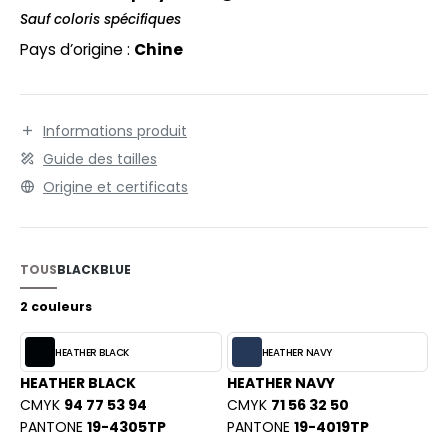
EXFIT
O LABEL / TEAR AWAY
Sauf coloris spécifiques
RONT ROW
Pays d’origine :
Chine
ANTALONS
RUIT OF THE LOOM
OLAIRE
RUIT OF THE LOOM VINTAGE
OLO
Informations produit
Guide des tailles
ULL
Origine et certificats
ILDAN
YJAMA
ECYCLÉ
TOUS
BLACK
BLUE
ENBURY
AC SHOPPING
2 couleurs
EROCK
CHOOLWEAR
HEATHER BLACK
HEATHER NAVY
OFTSHELL
HEATHER BLACK
HEATHER NAVY
ACK&JONES
CMYK
94 77 53 94
CMYK
71 56 32 50
OUS-VETEMENTS
PANTONE
19-4305TP
PANTONE
19-4019TP
ACK&JONES - BLANKS