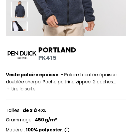
UILD YOUR BRAND
HASUBLE
HAUSSURES
LUBCLASS
HEMISE
RAGHOPPERS
OSTUME
PORTLAND
NFANT
PK415
COLOGIE
PONGE
STEX
Veste polaire épaisse
- Polaire tricotée épaisse
N DE SERIE
doublée sherpa. Poche poitrine zippée. 2 poches
 SI ON L'APPELAIT FRANCIS
UTE VISIBILITE
zippées latérales. Empiècements poitrine et côtés,
Lire la suite
renforts aux coudes, en polyester 300D.
XCD BY PROMODORO
ES MODULABLES
Tailles :
de S à 4XL
INGE DE MAISON
Grammage :
450 g/m²
INDEN HALES
ADE IN EUROPE
Matière :
100% polyester.