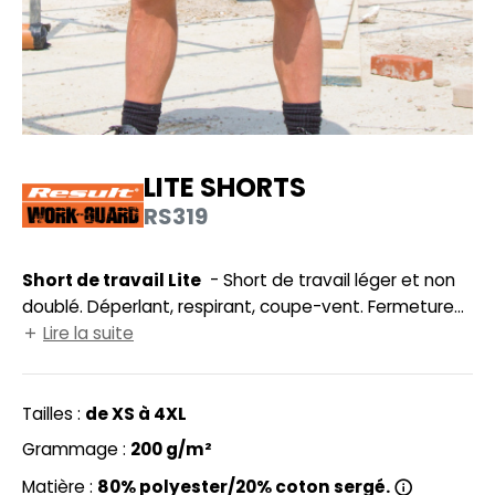
UILD YOUR BRAND
HASUBLE
HAUSSURES
LUBCLASS
HEMISE
RAGHOPPERS
OSTUME
LITE SHORTS
NFANT
RS319
COLOGIE
PONGE
STEX
Short de travail Lite
- Short de travail léger et non
N DE SERIE
doublé. Déperlant, respirant, coupe-vent. Fermeture
 SI ON L'APPELAIT FRANCIS
UTE VISIBILITE
par bouton avec braguette zippée. Poches cargo
Lire la suite
multi-usage avec languettes réfléchissantes. Taille
XCD BY PROMODORO
ES MODULABLES
partiellement élastiquée. Passants pour ceinture.
Modèle unisexe. Coupe ample.
Tailles :
de XS à 4XL
INGE DE MAISON
Grammage :
200 g/m²
INDEN HALES
ADE IN EUROPE
Matière :
80% polyester/20% coton sergé.