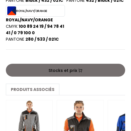
PANTONE
Black / 432 / 021C
PANTONE
432 / Black / 021C
PORT
HK
ROYAL/NAVY/ORANGE
WEAT-SHIRT
UST COOL
ROYAL/NAVY/ORANGE
BLIER
CMYK
100 89 24 19 / 94 78 41
UST HOODS
41 / 0 79 100 0
EE-SHIRT
PANTONE
280 / 533 / 021C
ST T'S
ENUE PROFESSIONNELLE
ESTE - BLOUSON
ARLOWSKY
Stocks et prix
ORKWEAR
ORNTEX
PRODUITS ASSOCIÉS
BEL SERIE
ARKWOOD