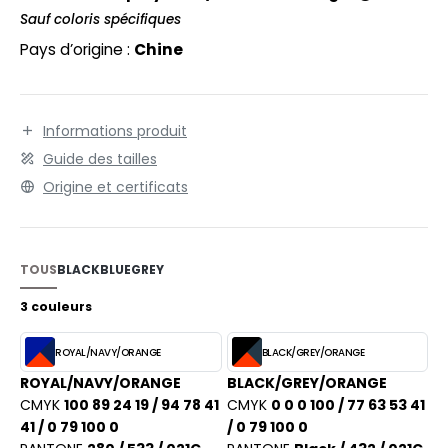
EXFIT
O LABEL / TEAR AWAY
Sauf coloris spécifiques
RONT ROW
Pays d’origine :
Chine
ANTALONS
RUIT OF THE LOOM
OLAIRE
RUIT OF THE LOOM VINTAGE
OLO
Informations produit
Guide des tailles
ULL
Origine et certificats
ILDAN
YJAMA
ECYCLÉ
TOUS
BLACK
BLUE
GREY
ENBURY
AC SHOPPING
3 couleurs
EROCK
CHOOLWEAR
ROYAL/NAVY/ORANGE
BLACK/GREY/ORANGE
OFTSHELL
ROYAL/NAVY/ORANGE
BLACK/GREY/ORANGE
ACK&JONES
CMYK
100 89 24 19 / 94 78 41
CMYK
0 0 0 100 / 77 63 53 41
OUS-VETEMENTS
41 / 0 79 100 0
/ 0 79 100 0
ACK&JONES - BLANKS