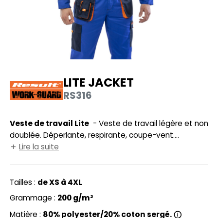
UILD YOUR BRAND
HASUBLE
HAUSSURES
LUBCLASS
HEMISE
RAGHOPPERS
OSTUME
LITE JACKET
NFANT
RS316
COLOGIE
PONGE
STEX
Veste de travail Lite
- Veste de travail légère et non
N DE SERIE
doublée. Déperlante, respirante, coupe-vent.
 SI ON L'APPELAIT FRANCIS
UTE VISIBILITE
Fermeture grand zip avec rabat de protection
Lire la suite
extérieur fermé par boutons pressions. Col montant.
XCD BY PROMODORO
ES MODULABLES
Poches multi-usage à soufflet avec languettes
réfléchissantes. Taille partiellement élastiquée.
Tailles :
de XS à 4XL
INGE DE MAISON
Poignets ajustable par bouton pression. Coupe ample.
Grammage :
200 g/m²
INDEN HALES
ADE IN EUROPE
Modèle unisexe.
Matière :
80% polyester/20% coton sergé.