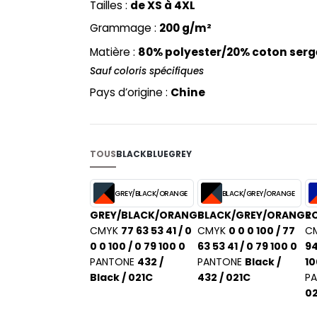
Tailles :
de XS à 4XL
PYJAMA
NEW MORNING STUDIOS
BILITE
Grammage :
200 g/m²
RECYCLÉ
ABLES
P
SAC SHOPPING
Matière :
80% polyester/20% coton serg
MAISON
PAREDES SEGURIDAD
ES
SCHOOLWEAR
Sauf coloris spécifiques
PARKS
S - BLANKS
Pays d’origine :
Chine
PEN DUICK
PROMODORO
L
Q
DS
TOUS
BLACK
BLUE
GREY
QUADRA
R
GREY/BLACK/ORANGE
BLACK/GREY/ORANGE
REGATTA
KY
GREY/BLACK/ORANGE
BLACK/GREY/ORANGE
R
RESULT
CMYK
77 63 53 41 / 0
CMYK
0 0 0 100 / 77
C
RICA LEWIS
0 0 100 / 0 79 100 0
63 53 41 / 0 79 100 0
94
RUSSELL ATHLETIC®
PANTONE
432 /
PANTONE
Black /
10
E
Black / 021C
432 / 021C
P
RUSSELL ATHLETIC® COLLECTI
D
0
S