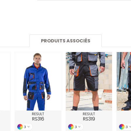
SANS ETIQUETTE
PRODUITS ASSOCIÉS
RESULT
RESULT
RS316
RS319
3
3
3