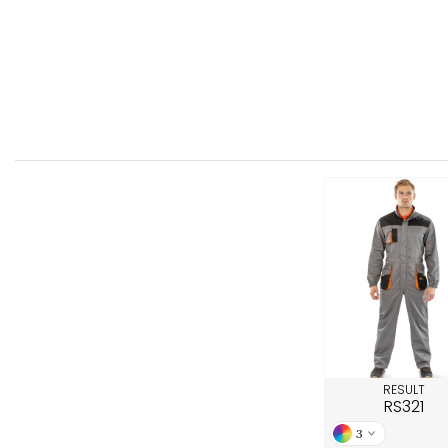
FRONT ROW
RESULT
RS321
3