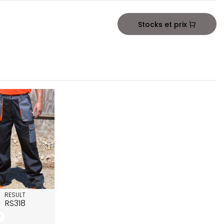
Stocks et prix
RESULT
RS318