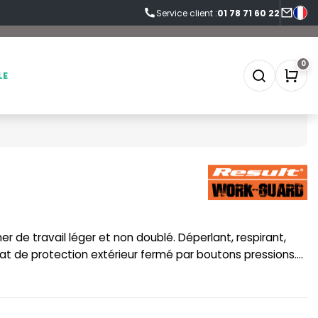
Service client :
01 78 71 60 22
0
LE
SOFTSHELL
SF CLOTHING
SOUS-VETEMENTS
SO DENIM
SPORT
SPIRO
t de protection extérieur fermé par boutons pressions.
 avec languettes réfléchissantes. Taille partiellement
SWEAT-SHIRT
SPLASHMACS
 pression. Coupe ample. Modèle unisexe.
TABLIER
STARWORLD
TEE-SHIRT
STEDMAN