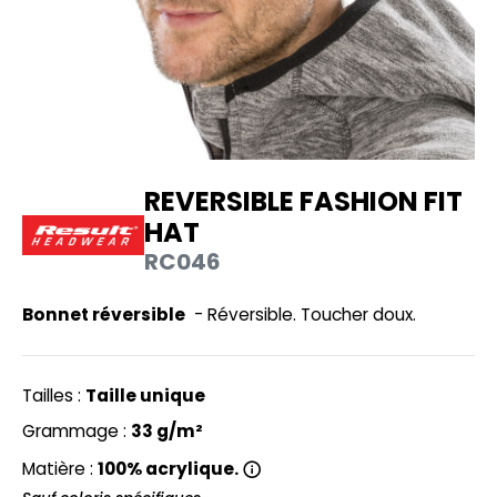
UILD YOUR BRAND
HASUBLE
HAUSSURES
LUBCLASS
HEMISE
RAGHOPPERS
OSTUME
REVERSIBLE FASHION FIT
NFANT
HAT
COLOGIE
PONGE
RC046
STEX
N DE SERIE
Bonnet réversible
- Réversible. Toucher doux.
 SI ON L'APPELAIT FRANCIS
UTE VISIBILITE
XCD BY PROMODORO
ES MODULABLES
Tailles :
Taille unique
INGE DE MAISON
Grammage :
33 g/m²
INDEN HALES
ADE IN EUROPE
Matière :
100% acrylique.