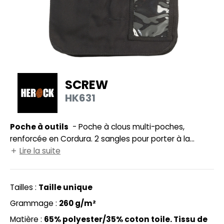
UILD YOUR BRAND
HASUBLE
HAUSSURES
LUBCLASS
HEMISE
RAGHOPPERS
OSTUME
SCREW
NFANT
HK631
COLOGIE
PONGE
STEX
Poche à outils
- Poche à clous multi-poches,
N DE SERIE
renforcée en Cordura. 2 sangles pour porter à la
 SI ON L'APPELAIT FRANCIS
UTE VISIBILITE
ceinture. 1 grande poche doublée de Cordura. 2
Lire la suite
poches pour stylos. 1 porte-badge. Poche
XCD BY PROMODORO
ES MODULABLES
supplémentaire cachée à l'arrière.
Tailles :
Taille unique
INGE DE MAISON
Grammage :
260 g/m²
INDEN HALES
ADE IN EUROPE
Matière :
65% polyester/35% coton toile. Tissu de