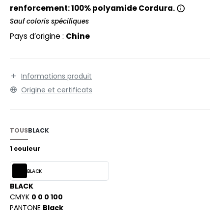
EXFIT
O LABEL / TEAR AWAY
renforcement: 100% polyamide Cordura.
RONT ROW
Sauf coloris spécifiques
ANTALONS
Pays d’origine :
Chine
RUIT OF THE LOOM
OLAIRE
RUIT OF THE LOOM VINTAGE
OLO
Informations produit
ULL
Origine et certificats
ILDAN
YJAMA
ECYCLÉ
TOUS
BLACK
ENBURY
AC SHOPPING
1 couleur
EROCK
CHOOLWEAR
BLACK
OFTSHELL
BLACK
ACK&JONES
CMYK
0 0 0 100
OUS-VETEMENTS
PANTONE
Black
ACK&JONES - BLANKS