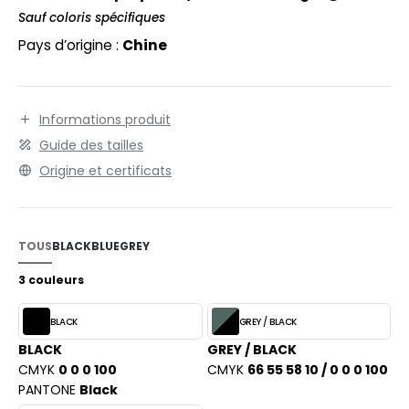
EXFIT
O LABEL / TEAR AWAY
Sauf coloris spécifiques
combinaison avec la protection des genoux HK610. 2
RONT ROW
poches latérales.
Pays d’origine :
Chine
ANTALONS
RUIT OF THE LOOM
OLAIRE
RUIT OF THE LOOM VINTAGE
OLO
Informations produit
Guide des tailles
ULL
Origine et certificats
ILDAN
YJAMA
ECYCLÉ
TOUS
BLACK
BLUE
GREY
ENBURY
AC SHOPPING
3 couleurs
EROCK
CHOOLWEAR
BLACK
GREY / BLACK
OFTSHELL
BLACK
GREY / BLACK
ACK&JONES
CMYK
0 0 0 100
CMYK
66 55 58 10 / 0 0 0 100
OUS-VETEMENTS
PANTONE
Black
ACK&JONES - BLANKS