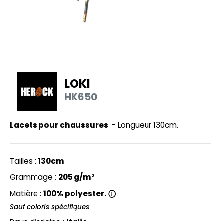
UILD YOUR BRAND
HASUBLE
HAUSSURES
LUBCLASS
HEMISE
RAGHOPPERS
OSTUME
LOKI
NFANT
HK650
COLOGIE
PONGE
STEX
Lacets pour chaussures
- Longueur 130cm.
N DE SERIE
 SI ON L'APPELAIT FRANCIS
UTE VISIBILITE
Tailles :
130cm
XCD BY PROMODORO
ES MODULABLES
Grammage :
205 g/m²
INGE DE MAISON
Matière :
100% polyester.
INDEN HALES
ADE IN EUROPE
Sauf coloris spécifiques