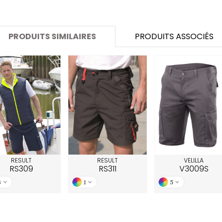
SANS ETIQUETTE
PRODUITS SIMILAIRES
PRODUITS ASSOCIÉS
RESULT
RESULT
VELILLA
RS309
RS311
V3009S
3
1
5