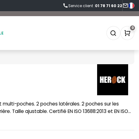
Service client :
01 78 71 60 22
0
LE
SOFTSHELL
SF CLOTHING
SOUS-VETEMENTS
SO DENIM
SPORT
SPIRO
ère. Taille ajustable. Certifié EN ISO 13688:2013 et EN ISO
SWEAT-SHIRT
SPLASHMACS
TABLIER
STARWORLD
TEE-SHIRT
STEDMAN