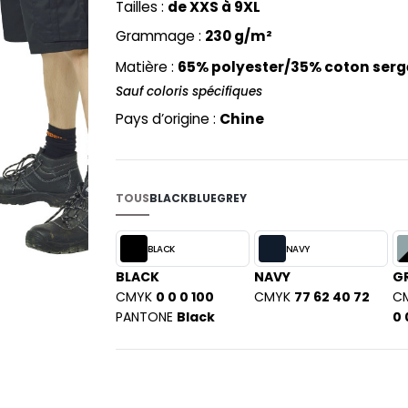
Tailles :
de XXS à 9XL
PYJAMA
NEW MORNING STUDIOS
BILITE
Grammage :
230 g/m²
RECYCLÉ
ABLES
P
SAC SHOPPING
Matière :
65% polyester/35% coton serg
MAISON
PAREDES SEGURIDAD
ES
SCHOOLWEAR
Sauf coloris spécifiques
PARKS
S - BLANKS
Pays d’origine :
Chine
PEN DUICK
PROMODORO
L
Q
DS
TOUS
BLACK
BLUE
GREY
QUADRA
R
BLACK
NAVY
REGATTA
KY
BLACK
NAVY
G
RESULT
CMYK
0 0 0 100
CMYK
77 62 40 72
C
RICA LEWIS
PANTONE
Black
0 
RUSSELL ATHLETIC®
E
RUSSELL ATHLETIC® COLLECTI
D
S