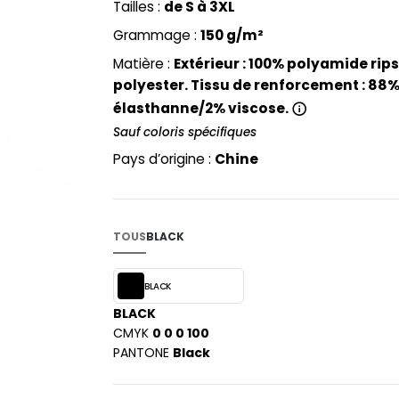
13688:2013 et EN 343:2003+A1:2007 classe 3
Tailles :
de S à 3XL
PYJAMA
NEW MORNING STUDIOS
BILITE
Grammage :
150 g/m²
RECYCLÉ
ABLES
P
SAC SHOPPING
Matière :
Extérieur : 100% polyamide rips
MAISON
PAREDES SEGURIDAD
ES
polyester. Tissu de renforcement : 88
SCHOOLWEAR
PARKS
S - BLANKS
élasthanne/2% viscose.
PEN DUICK
Sauf coloris spécifiques
PROMODORO
L
Pays d’origine :
Chine
Q
DS
QUADRA
R
TOUS
BLACK
REGATTA
KY
RESULT
BLACK
RICA LEWIS
BLACK
RUSSELL ATHLETIC®
CMYK
0 0 0 100
E
RUSSELL ATHLETIC® COLLECTI
PANTONE
Black
D
S