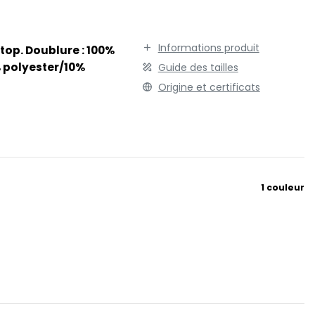
/2.
TENUE PROFESSIONNELLE
STORMTECH
VESTE - BLOUSON
T
Informations produit
top. Doublure : 100%
WORKWEAR
TEE JAYS
% polyester/10%
Guide des tailles
THE ONE TOWELLING
Origine et certificats
TIGER
TOMBO
TOWEL CITY
V
VELILLA
1 couleur
VESTI
W
WESTFORD MILL
Y
ON
YOKO