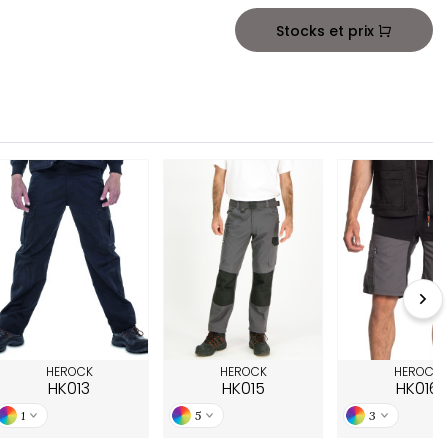
Stocks et prix
HEROCK
HEROCK
HEROCK
HK013
HK015
HK016
1
5
3