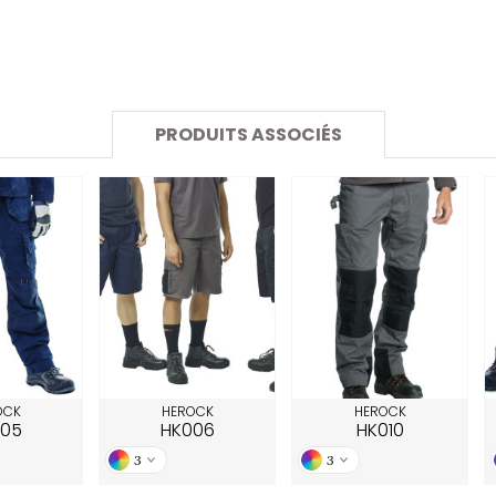
SANS ETIQUETTE
PRODUITS ASSOCIÉS
OCK
HEROCK
HEROCK
05
HK006
HK010
3
3