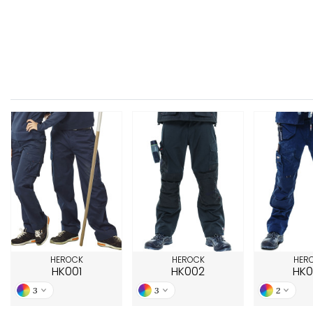
FRONT ROW
HEROCK
HEROCK
HER
HK001
HK002
HK0
3
3
2