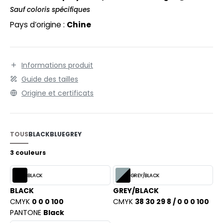
EXFIT
O LABEL / TEAR AWAY
Sauf coloris spécifiques
Type 2 Level 0, en combinaison avec la protection des
RONT ROW
genoux HK610.
Pays d’origine :
Chine
ANTALONS
RUIT OF THE LOOM
OLAIRE
RUIT OF THE LOOM VINTAGE
OLO
Informations produit
Guide des tailles
ULL
Origine et certificats
ILDAN
YJAMA
ECYCLÉ
TOUS
BLACK
BLUE
GREY
ENBURY
AC SHOPPING
3 couleurs
EROCK
CHOOLWEAR
BLACK
GREY/BLACK
OFTSHELL
BLACK
GREY/BLACK
ACK&JONES
CMYK
0 0 0 100
CMYK
38 30 29 8 / 0 0 0 100
OUS-VETEMENTS
PANTONE
Black
ACK&JONES - BLANKS