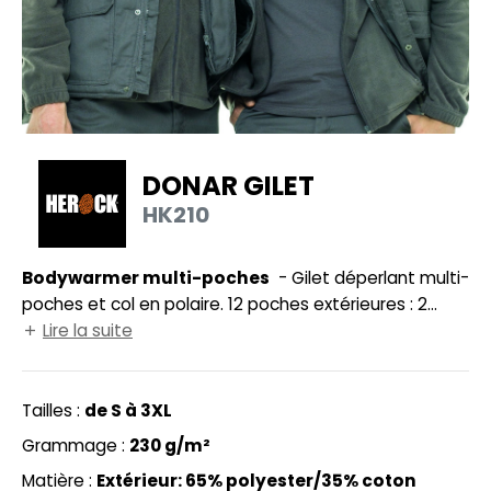
UILD YOUR BRAND
HASUBLE
HAUSSURES
LUBCLASS
HEMISE
RAGHOPPERS
OSTUME
DONAR GILET
NFANT
HK210
COLOGIE
PONGE
STEX
Bodywarmer multi-poches
- Gilet déperlant multi-
N DE SERIE
poches et col en polaire. 12 poches extérieures : 2
 SI ON L'APPELAIT FRANCIS
UTE VISIBILITE
poches plaquées, 2 poches pour les mains, 2 poches
Lire la suite
poitrine zippées, 4 poches crayons, 1 poche portable, 1
XCD BY PROMODORO
ES MODULABLES
poche napoléon. 2 poches intérieures. 1 anneau brisé.
Dos plus long. Accès pour personnalisation. Gamme
Tailles :
de S à 3XL
INGE DE MAISON
Essentials.
Grammage :
230 g/m²
INDEN HALES
ADE IN EUROPE
Matière :
Extérieur: 65% polyester/35% coton