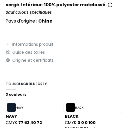
EXFIT
O LABEL / TEAR AWAY
sergé. Intérieur: 100% polyester matelassé.
RONT ROW
Sauf coloris spécifiques
ANTALONS
Pays d’origine :
Chine
RUIT OF THE LOOM
OLAIRE
RUIT OF THE LOOM VINTAGE
OLO
Informations produit
ULL
Guide des tailles
ILDAN
YJAMA
Origine et certificats
ECYCLÉ
ENBURY
AC SHOPPING
TOUS
BLACK
BLUE
GREY
EROCK
CHOOLWEAR
3 couleurs
OFTSHELL
NAVY
BLACK
ACK&JONES
NAVY
BLACK
OUS-VETEMENTS
CMYK
77 62 40 72
CMYK
0 0 0 100
ACK&JONES - BLANKS